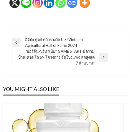
แนะแนว
อิจิบัง ฟู้ดส์ คว้ารางวัล U.S.-Vietnam
Previous
Agricultural Hall of Fame 2024
เรื่อง
Post
“ออริจิ้น-บริทาเนีย” GAME START มัดรวม
บ้าน-คอนโด 69 โครงการ จัดโปรแรง! ลดสูงสุด
Next
7 ล้านบาท*
Post
YOU MIGHT ALSO LIKE