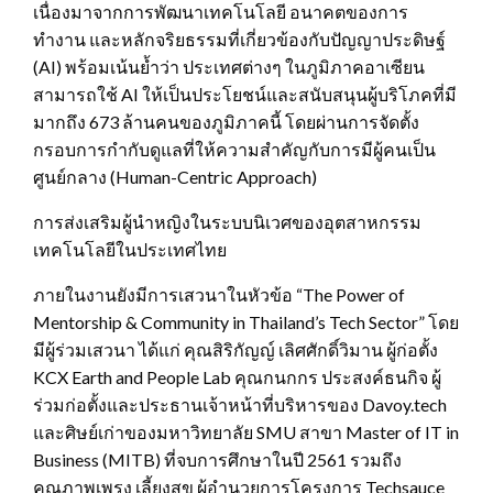
เนื่องมาจากการพัฒนาเทคโนโลยี อนาคตของการ
ทำงาน และหลักจริยธรรมที่เกี่ยวข้องกับปัญญาประดิษฐ์
(AI) พร้อมเน้นย้ำว่า ประเทศต่างๆ ในภูมิภาคอาเซียน
สามารถใช้ AI ให้เป็นประโยชน์และสนับสนุนผู้บริโภคที่มี
มากถึง 673 ล้านคนของภูมิภาคนี้ โดยผ่านการจัดตั้ง
กรอบการกำกับดูแลที่ให้ความสำคัญกับการมีผู้คนเป็น
ศูนย์กลาง (‎Human-Centric Approach‎)
การส่งเสริมผู้นำหญิงในระบบนิเวศของอุตสาหกรรม
เทคโนโลยีในประเทศไทย
ภายในงานยังมีการเสวนาในหัวข้อ “The Power of
Mentorship & Community in Thailand’s Tech Sector” โดย
มีผู้ร่วมเสวนา ได้แก่ คุณสิริกัญญ์ เลิศศักดิ์วิมาน ผู้ก่อตั้ง
KCX Earth and People Lab คุณกนกกร ประสงค์ธนกิจ ผู้
ร่วมก่อตั้งและประธานเจ้าหน้าที่บริหารของ Davoy.tech
และศิษย์เก่าของมหาวิทยาลัย SMU สาขา Master of IT in
Business (MITB) ที่จบการศึกษาในปี 2561 รวมถึง
คุณภาพเพรง เลี้ยงสุข ผู้อำนวยการโครงการ Techsauce