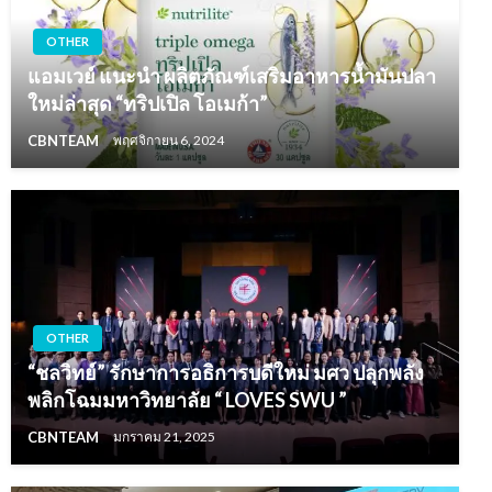
OTHER
แอมเวย์ แนะนำ ผลิตภัณฑ์เสริมอาหารน้ำมันปลา
ใหม่ล่าสุด “ทริปเปิล โอเมก้า”
CBNTEAM
พฤศจิกายน 6, 2024
OTHER
“ชลวิทย์” รักษาการอธิการบดีใหม่ มศว ปลุกพลัง
พลิกโฉมมหาวิทยาลัย “ LOVES SWU ”
CBNTEAM
มกราคม 21, 2025