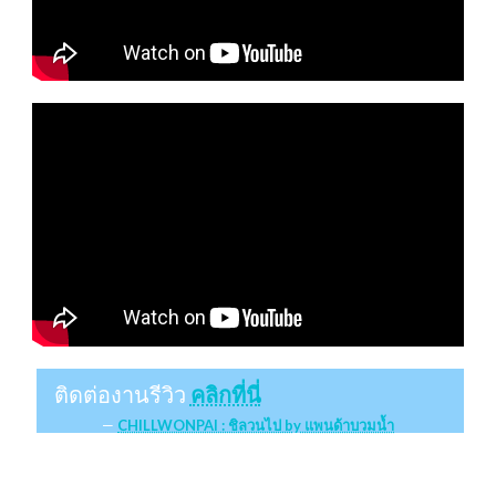
ติดต่องานรีวิว
คลิกที่นี่
CHILLWONPAI : ชิลวนไป by แพนด้าบวมน้ำ