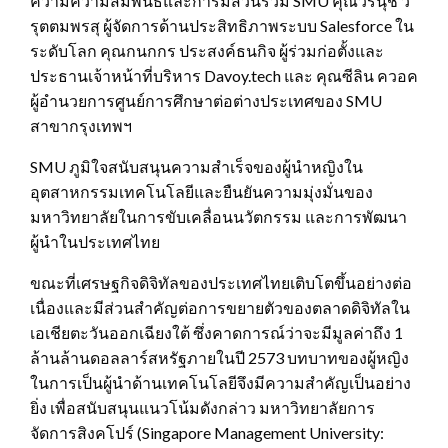
ความความสัมพันธ์และการมีส่วนร่วม SMU คุณวรนุช ว
รุตตมพรสุ ผู้จัดการด้านประสิทธิภาพระบบ Salesforce ใน
ระดับโลก คุณกนกกร ประสงค์ธนกิจ ผู้ร่วมก่อตั้งและ
ประธานเจ้าหน้าที่บริหาร Davoy.tech และ คุณซีลิน ควอค
ผู้อำนวยการศูนย์การศึกษาต่อต่างประเทศของ SMU
สาขากรุงเทพฯ
SMU ภูมิใจสนับสนุนความสำเร็จของผู้นำหญิงใน
อุตสาหกรรมเทคโนโลยีและยืนยันความมุ่งมั่นของ
มหาวิทยาลัยในการขับเคลื่อนนวัตกรรม และการพัฒนา
ผู้นำในประเทศไทย
ขณะที่เศรษฐกิจดิจิทัลของประเทศไทยเติบโตขึ้นอย่างต่อ
เนื่องและมีส่วนสำคัญต่อการขยายตัวของตลาดดิจิทัลใน
เอเชียตะวันออกเฉียงใต้ ซึ่งคาดการณ์ว่าจะมีมูลค่าถึง 1
ล้านล้านดอลลาร์สหรัฐภายในปี 2573 ‎บทบาทของผู้หญิง
ในการเป็นผู้นำด้านเทคโนโลยีจึงมีความสำคัญเป็นอย่าง
ยิ่ง เพื่อสนับสนุนแนวโน้มดังกล่าว มหาวิทยาลัยการ
จัดการสิงคโปร์ (Singapore Management University: