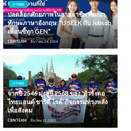
OTHER
ปลดล็อกศักยภาพในสายอาชีพ พัฒนา
ทักษะภาษาอังกฤษ: “U SEEK กับ Jobsdb
เพื่อนซี้ทุก GEN”
CBNTEAM
ธันวาคม 24, 2024
OTHER
จากปี 2546 มุ่งสู่ปี 2568 ของ ‘ทัวร์ เดอ
ไทยแลนด์ ชาริตี้ ไรด์’ กิจกรรมทรงพลัง
เพื่อสังคม
CBNTEAM
มีนาคม 12, 2025