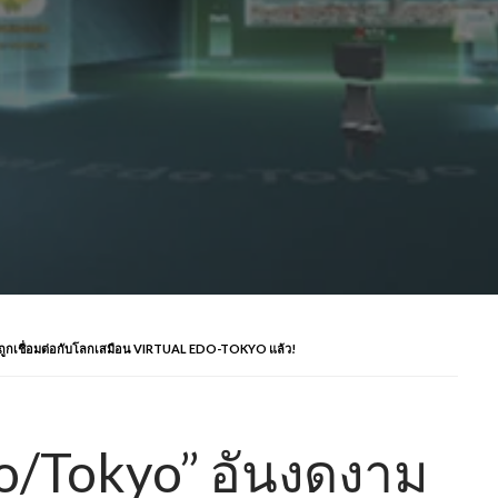
ูกเชื่อมต่อกับโลกเสมือน VIRTUAL EDO-TOKYO แล้ว!
do/Tokyo” อันงดงาม