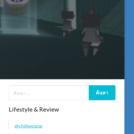
Lifestyle & Review
@chillwonpai