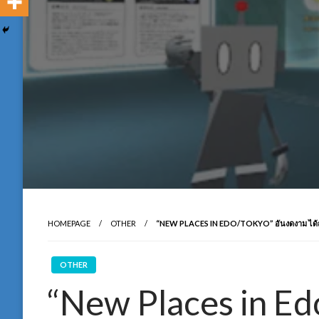
HOMEPAGE
OTHER
“NEW PLACES IN EDO/TOKYO” อันงดงาม ได้ถ
OTHER
“New Places in E