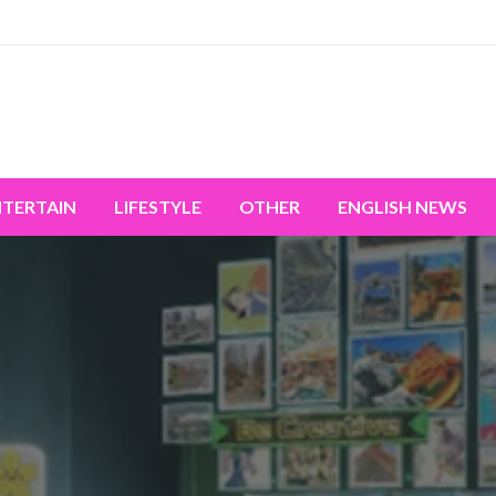
miss the world's movement.
NTERTAIN
LIFESTYLE
OTHER
ENGLISH NEWS