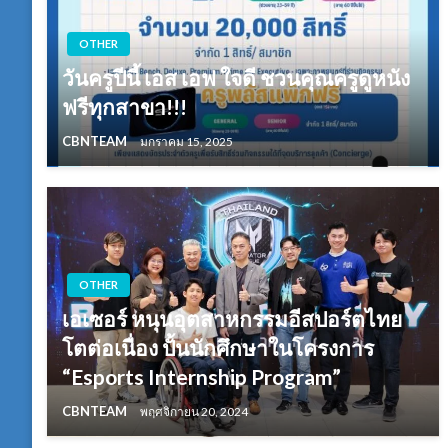
OTHER
วันครูปีนี้ เอส เอฟ ใจดี ชวนคุณครูดูหนัง
ฟรีทุกสาขา!!!
CBNTEAM
มกราคม 15, 2025
OTHER
เอเซอร์ หนุนอุตสาหกรรมอีสปอร์ตไทย
โตต่อเนื่อง ปั้นนักศึกษาในโครงการ
“Esports Internship Program”
CBNTEAM
พฤศจิกายน 20, 2024