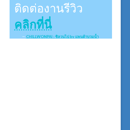
ติดต่องานรีวิว
คลิกที่นี่
CHILLWONPAI : ชิลวนไป by แพนด้าบวมน้ำ