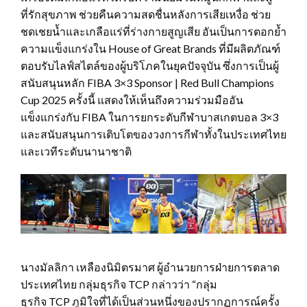
ที่รักสุขภาพ ช่วยคืนความสดชื่นหลังการเสียเหงื่อ ช่วย
ชดเชยน้ำและเกลือแร่ที่ร่างกายสูญเสีย อันเป็นการตอกย้ำ
ความแข็งแกร่งใน House of Great Brands ที่มีผลิตภัณฑ์
ตอบรับไลฟ์สไตล์ของผู้บริโภคในยุคปัจจุบัน ซึ่งการเป็นผู้
สนับสนุนหลัก FIBA 3×3 Sponsor | Red Bull Champions
Cup 2025 ครั้งนี้ แสดงให้เห็นถึงความร่วมมืออัน
แข็งแกร่งกับ FIBA ในการยกระดับกีฬาบาสเกตบอล 3×3
และสนับสนุนการเติบโตของวงการกีฬาทั้งในประเทศไทย
และเวทีระดับนานาชาติ
นางมัลลิกา เหลืองนิมิตรมาศ ผู้อำนวยการฝ่ายการตลาด
ประเทศไทย กลุ่มธุรกิจ
TCP
กล่าวว่า “กลุ่ม
ธุรกิจ
TCP
ภูมิใจที่ได้เป็นส่วนหนึ่งของปรากฏการณ์ครั้ง