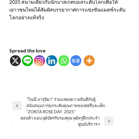
2025
สนามเดียวกับนักบาสเกตบอลระดับโลกเพื่อให้
เยาวชนไทยได้สัมผัสบรรยากาศการแข่งขันแมตซ์ระดับ
โลกอย่างแท้จริง
Spread the love
แนะแนว
“โณนี่ จารุปิยา” ร่วมแสดงความยินดีกับผู้
สนับสนุนการยกระดับคุณภาพของสตรีและเด็ก
เรื่อง
Previous
“ZONTA ROSE DAY 2025”
Post
ฮอนด้า มอบวุฒิบัตรรับรองคุณวุฒิครูฝึกประจำ
Next
ศูนย์บริการฯ
Post