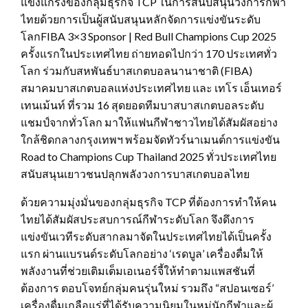
แข็งแกร่งของกลุ่มธุรกิจ TCP ในการสนับสนุนวงการกีฬา
ไทยด้วยการเป็นผู้สนับสนุนหลักจัดการแข่งขันระดับ
โลกFIBA 3×3 Sponsor | Red Bull Champions Cup 2025
ครั้งแรกในประเทศไทย ถ่ายทอดไปกว่า 170 ประเทศทั่ว
โลก ร่วมกับสหพันธ์บาสเกตบอลนานาชาติ (FIBA)
สมาคมบาสเกตบอลแห่งประเทศไทย และ เทโร เอ็นเทอร์
เทนเม้นท์ ที่รวม 16 สุดยอดทีมบาสบาสเกตบอลระดับ
แชมป์จากทั่วโลก มาให้แฟนกีฬาชาวไทยได้สัมผัสอย่าง
ใกล้ชิดกลางกรุงเทพฯ พร้อมจัดทัวร์นาเมนต์การแข่งขัน
Road to Champions Cup Thailand 2025 ทั่วประเทศไทย
สนับสนุนเยาวชนปลุกพลังวงการบาสเกตบอลไทย
ด้วยความมุ่งมั่นของกลุ่มธุรกิจ TCP ที่ต้องการทำให้คน
ไทยได้สัมผัสประสบการณ์กีฬาระดับโลก จึงดึงการ
แข่งขันเวทีระดับสากลมาจัดในประเทศไทยได้เป็นครั้ง
แรก ผ่านแบรนด์ระดับโลกอย่าง ‘เรดบูล’ เครื่องดื่มให้
พลังงานที่ช่วยเติมเต็มเอเนอร์จี้ให้ทำตามแพสชันที่
ต้องการ ตอบโจทย์กลุ่มคนรุ่นใหม่ รวมถึง “สปอนเซอร์’
เครื่องดื่มเกลือแร่ที่ได้รับความนิยมในหมู่นักกีฬาและผู้