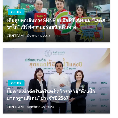
OTHER
เติมสุขทุกเส้นทาง SNNP จับมือ PT ส่งขนม “โลตัส
ขาไก่” เสิร์ฟความอร่อยนักเดินทาง
CBNTEAM
มีนาคม 18, 2025
OTHER
ปั๊มคาลเท็กซ์ศรีนครินทร์ คว้ารางวัล “ห้องน้ำ
มาตรฐานดีเด่น” ประจำปี 2567
CBNTEAM
พฤศจิกายน 5, 2024