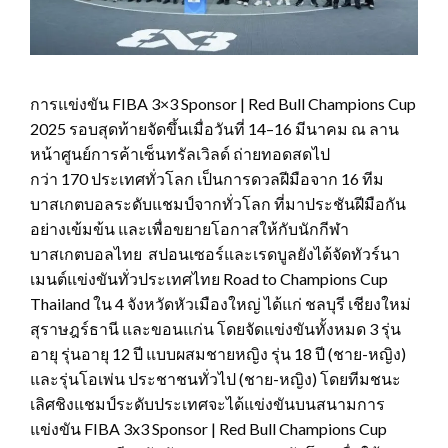
การแข่งขัน
FIBA 3×3 Sponsor | Red Bull Champions Cup
2025
รอบสุดท้ายจัดขึ้นเมื่อวันที่
14
–
16
มีนาคม ณ ลาน
หน้าศูนย์การค้าเซ็นทรัลเวิลด์ ถ่ายทอดสดไป
กว่า
170
ประเทศทั่วโลก เป็นการดวลฝีมือจาก
16
ทีม
บาสเกตบอลระดับแชมป์จากทั่วโลก ที่มาประชันฝีมือกัน
อย่างเข้มข้น และเพื่อขยายโอกาสให้กับนักกีฬา
บาสเกตบอลไทย สปอนเซอร์และเรดบูลยังได้จัดทัวร์นา
เมนต์แข่งขันทั่วประเทศไทย
Road to Champions Cup
Thailand
ใน
4
จังหวัดหัวเมืองใหญ่ ได้แก่ ชลบุรี เชียงใหม่
สุราษฎร์ธานี และขอนแก่น โดยจัดแข่งขันทั้งหมด
3
รุ่น
อายุ รุ่นอายุ
12
ปี แบบผสมชายหญิง รุ่น
18
ปี (ชาย-หญิง)
และรุ่นโอเพ่น ประชาชนทั่วไป (ชาย-หญิง) โดยทีมชนะ
เลิศชิงแชมป์ระดับประเทศจะได้แข่งขันบนสนามการ
แข่งขัน
FIBA
3
x
3
Sponsor | Red Bull Champions Cup