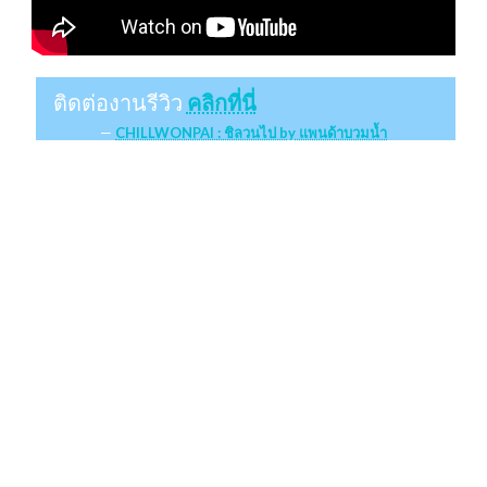
ติดต่องานรีวิว
คลิกที่นี่
CHILLWONPAI : ชิลวนไป by แพนด้าบวมน้ำ