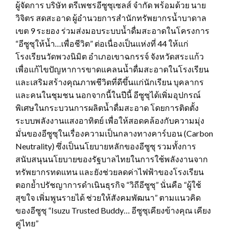
ผู้จัดการ บริษัท ตรีเพชรอีซูซุเซลส์ จำกัด พร้อมด้วย นาย
วิจิตร สดสะอาด ผู้อำนวยการสำนักทรัพยากรน้ำบาดาล
เขต 9 ระยอง ร่วมส่งมอบระบบน้ำดื่มสะอาดในโครงการ
“อีซูซุให้น้ำ…เพื่อชีวิต” ต่อเนื่องเป็นแห่งที่ 44 ให้แก่
โรงเรียนวัดพวงนิมิต อำเภอเขาฉกรรจ์ จังหวัดสระแก้ว
เพื่อแก้ไขปัญหาการขาดแคลนน้ำดื่มสะอาดในโรงเรียน
และเสริมสร้างคุณภาพชีวิตที่ดีขึ้นแก่นักเรียน บุคลากร
และคนในชุมชน นอกจากนี้ในปีนี้ อีซูซุได้เพิ่มอุปกรณ์
พิเศษในกระบวนการผลิตน้ำดื่มสะอาด โดยการติดตั้ง
ระบบพลังงานแสงอาทิตย์ เพื่อให้สอดคล้องกับความมุ่ง
มั่นของอีซูซุในเรื่องความเป็นกลางทางคาร์บอน (Carbon
Neutrality) ซึ่งเป็นนโยบายหลักของอีซูซุ รวมทั้งการ
สนับสนุนนโยบายของรัฐบาลไทยในการใช้พลังงานจาก
ทรัพยากรทดแทน และยังช่วยลดค่าไฟฟ้าของโรงเรียน
ตอกย้ำปรัชญาการดำเนินธุรกิจ “วิถีอีซูซุ” นั่นคือ “ผู้ใช้
สุขใจ เพิ่มพูนรายได้ ช่วยให้สังคมพัฒนา” ตามแนวคิด
ของอีซูซุ “Isuzu Trusted Buddy… อีซูซุเคียงข้างคุณ เคียง
คู่ไทย”