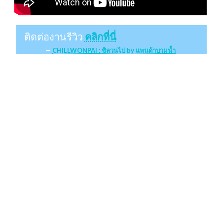
ติดต่องานรีวิว
คลิกที่นี่
CHILLWONPAI : ชิลวนไป by แพนด้าบวมน้ำ