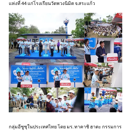
แห่งที่ 44 แก่โรงเรียนวัดพวงนิมิต จ.สระแก้ว
กลุ่มอีซูซุในประเทศไทย โดย มร. ทาคาชิ ฮาตะ กรรมการ