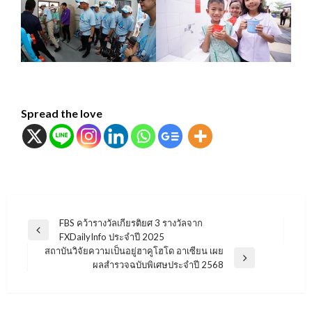
Spread the love
แนะแนว
FBS คว้ารางวัลเกียรติยศ 3 รางวัลจาก
Previous
FXDailyInfo ประจำปี 2025
เรื่อง
Post
สถาบันวิจัยความเป็นอยู่ฮาคูโฮโด อาเซียน เผย
Next
ผลสำรวจฉบับพิเศษประจำปี 2568
Post