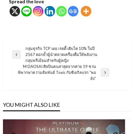
Spread the love
แนะแนว
กลุ่มธุรกิจ TCP เผย เรดดี้ เติบโต 10% ในปี
2567 ตอกย้ำผู้นำตลาดเครื่องดื่มให้พลังงาน
เรื่อง
Previous
กลุ่มพรีเมียมสำหรับผู้หญิง
Post
M DAOSAI ศิลปินคนล่าสุดจากค่าย 19 ชวน
พิพากษาความสัมพันธ์ Toxic กับซิงเกิลแรก “พอ
Next
ยัง”
Post
YOU MIGHT ALSO LIKE