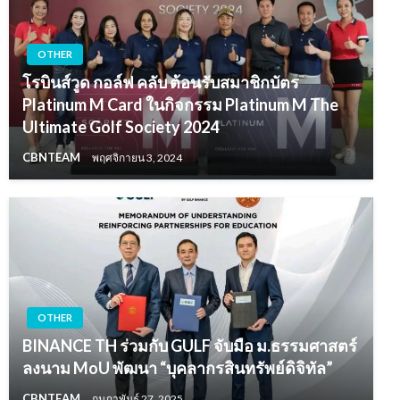
OTHER
โรบินส์วูด กอล์ฟ คลับ ต้อนรับสมาชิกบัตร
Platinum M Card ในกิจกรรม Platinum M The
Ultimate Golf Society 2024
CBNTEAM
พฤศจิกายน 3, 2024
OTHER
BINANCE TH ร่วมกับ GULF จับมือ ม.ธรรมศาสตร์
ลงนาม MoU พัฒนา “บุคลากรสินทรัพย์ดิจิทัล”
CBNTEAM
กุมภาพันธ์ 27, 2025