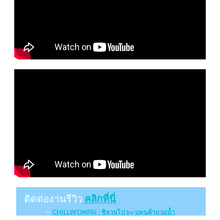
ติดต่องานรีวิว
คลิกที่นี่
CHILLWONPAI : ชิลวนไป by แพนด้าบวมน้ำ