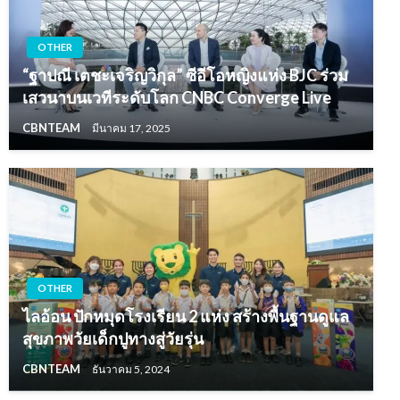
OTHER
“ฐาปณี เตชะเจริญวิกุล” ซีอีโอหญิงแห่ง BJC ร่วม
เสวนาบนเวทีระดับโลก CNBC Converge Live
CBNTEAM
มีนาคม 17, 2025
OTHER
ไลอ้อน ปักหมุดโรงเรียน 2 แห่ง สร้างพื้นฐานดูแล
สุขภาพวัยเด็กปูทางสู่วัยรุ่น
CBNTEAM
ธันวาคม 5, 2024