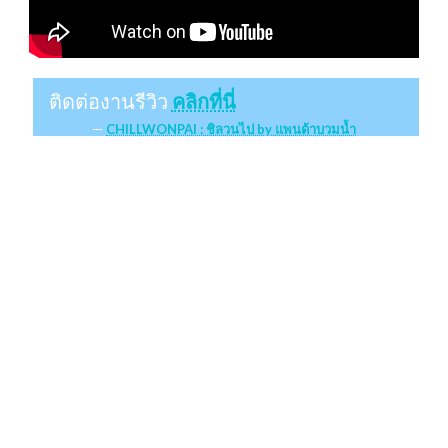
ติดต่องานรีวิว
คลิกที่นี่
CHILLWONPAI : ชิลวนไป by แพนด้าบวมน้ำ