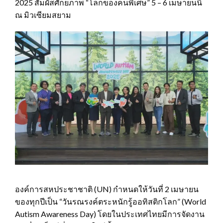
2025 สัมผัสศักยภาพ “โลกของคนพิเศษ” 5 – 6 เมษายนนี้
ณ มิวเซียมสยาม
องค์การสหประชาชาติ (UN) กำหนดให้วันที่ 2 เมษายน
ของทุกปีเป็น “วันรณรงค์ตระหนักรู้ออทิสติกโลก” (World
Autism Awareness Day) โดยในประเทศไทยมีการจัดงาน