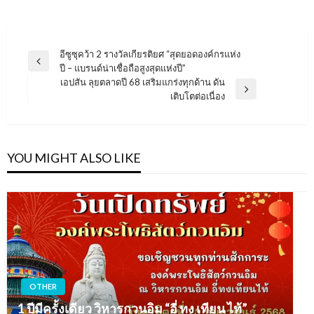
แนะแนว
อีซูซุคว้า 2 รางวัลเกียรติยศ “สุดยอดองค์กรแห่ง
Previous
ปี – แบรนด์น่าเชื่อถือสูงสุดแห่งปี”
เรื่อง
Post
เอปสัน ลุยตลาดปี 68 เสริมแกร่งทุกด้าน ดัน
Next
เติบโตต่อเนื่อง
Post
YOU MIGHT ALSO LIKE
OTHER
1 ปีมีครั้งเดียว วิหารกวนอิม “อี่ ทง เทียน ไท้”