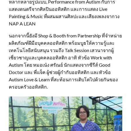
หลากหลายรูปแบบ, Performance from Autism กับการ
แสดงดนตรีจากศิลปินออทิสติก และการแสดง Live
Painting & Music ที่ผสมผสานศิลปะและเสียงเพลงจากวง
NAP A LEAN
นอกจากนี้ยังมี Shop & Booth from Partnership ที่จำหน่าย
ผลิตภัณฑ์ฝีมือบุคคลออทิสติก พร้อมบูธให้ความรู้และ
เทคโนโลยีสนับสนุน รวมถึง Talk Session เสวนาจากผู้
เชี่ยวชาญและบุคคลออทิสติก อาทิ หัวข้อ Work with
Autism โดย หมอเน๋ง ศรัณย์ นักแสดงจากซีรีส์ Good
Doctor และ พี่แจ็ค ผู้ช่วยผู้กำกับออทิสติก และหัวข้อ
Autism Love & Learn ที่สะท้อนการเติบโตไปด้วยกันของ
ครอบครัวออทิสติก.