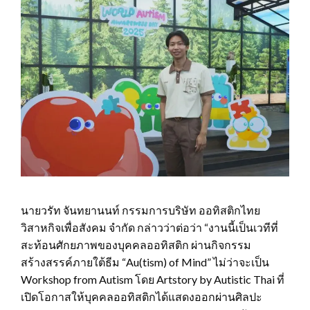
นายวรัท จันทยานนท์ กรรมการบริษัท ออทิสติกไทย
วิสาหกิจเพื่อสังคม จำกัด กล่าวว่าต่อว่า “งานนี้เป็นเวทีที่
สะท้อนศักยภาพของบุคคลออทิสติก ผ่านกิจกรรม
สร้างสรรค์ภายใต้ธีม “Au(tism) of Mind” ไม่ว่าจะเป็น
Workshop from Autism โดย Artstory by Autistic Thai ที่
เปิดโอกาสให้บุคคลออทิสติกได้แสดงออกผ่านศิลปะ