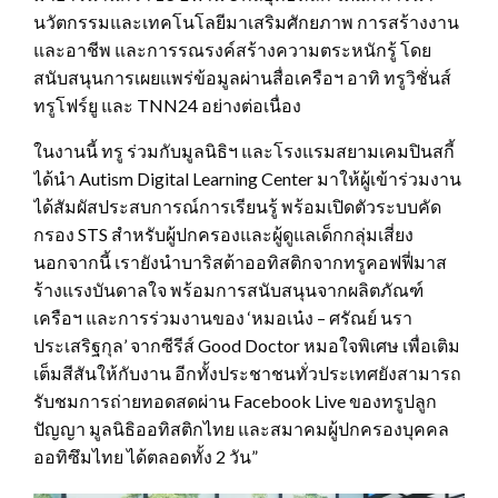
นวัตกรรมและเทคโนโลยีมาเสริมศักยภาพ การสร้างงาน
และอาชีพ และการรณรงค์สร้างความตระหนักรู้ โดย
สนับสนุนการเผยแพร่ข้อมูลผ่านสื่อเครือฯ อาทิ ทรูวิชั่นส์
ทรูโฟร์ยู และ TNN24 อย่างต่อเนื่อง
ในงานนี้ ทรู ร่วมกับมูลนิธิฯ และโรงแรมสยามเคมปินสกี้
ได้นำ Autism Digital Learning Center มาให้ผู้เข้าร่วมงาน
ได้สัมผัสประสบการณ์การเรียนรู้ พร้อมเปิดตัวระบบคัด
กรอง STS สำหรับผู้ปกครองและผู้ดูแลเด็กกลุ่มเสี่ยง
นอกจากนี้ เรายังนำบาริสต้าออทิสติกจากทรูคอฟฟี่มาส
ร้างแรงบันดาลใจ พร้อมการสนับสนุนจากผลิตภัณฑ์
เครือฯ และการร่วมงานของ ‘หมอเน๋ง – ศรัณย์ นรา
ประเสริฐกุล’ จากซีรีส์ Good Doctor หมอใจพิเศษ เพื่อเติม
เต็มสีสันให้กับงาน อีกทั้งประชาชนทั่วประเทศยังสามารถ
รับชมการถ่ายทอดสดผ่าน Facebook Live ของทรูปลูก
ปัญญา มูลนิธิออทิสติกไทย และสมาคมผู้ปกครองบุคคล
ออทิซึมไทย ได้ตลอดทั้ง 2 วัน”