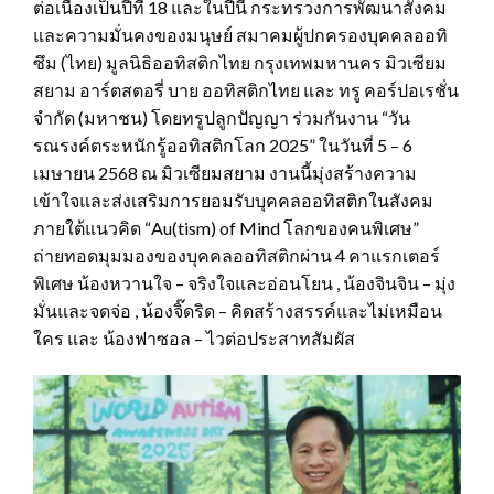
ต่อเนื่องเป็นปีที่ 18 และในปีนี้ กระทรวงการพัฒนาสังคม
และความมั่นคงของมนุษย์ สมาคมผู้ปกครองบุคคลออทิ
ซึม (ไทย) มูลนิธิออทิสติกไทย กรุงเทพมหานคร มิวเซียม
สยาม อาร์ตสตอรี่ บาย ออทิสติกไทย และ ทรู คอร์ปอเรชั่น
จำกัด (มหาชน) โดยทรูปลูกปัญญา ร่วมกันงาน “วัน
รณรงค์ตระหนักรู้ออทิสติกโลก 2025” ในวันที่ 5 – 6
เมษายน 2568 ณ มิวเซียมสยาม งานนี้มุ่งสร้างความ
เข้าใจและส่งเสริมการยอมรับบุคคลออทิสติกในสังคม
ภายใต้แนวคิด “Au(tism) of Mind โลกของคนพิเศษ”
ถ่ายทอดมุมมองของบุคคลออทิสติกผ่าน 4 คาแรกเตอร์
พิเศษ น้องหวานใจ – จริงใจและอ่อนโยน , น้องจินจิน – มุ่ง
มั่นและจดจ่อ , น้องจิ๊ดริด – คิดสร้างสรรค์และไม่เหมือน
ใคร และ น้องฟาซอล – ไวต่อประสาทสัมผัส