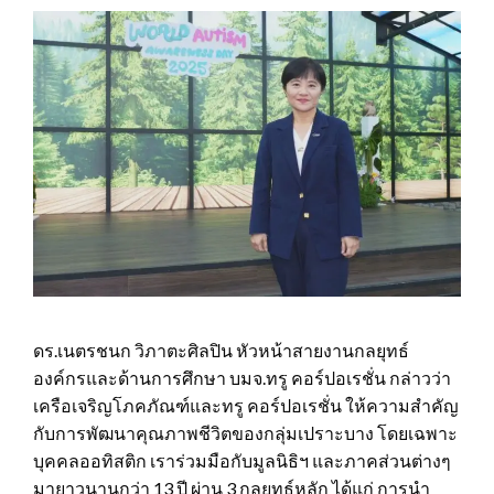
ดร.เนตรชนก วิภาตะศิลปิน หัวหน้าสายงานกลยุทธ์
องค์กรและด้านการศึกษา บมจ.ทรู คอร์ปอเรชั่น กล่าวว่า
เครือเจริญโภคภัณฑ์และทรู คอร์ปอเรชั่น ให้ความสำคัญ
กับการพัฒนาคุณภาพชีวิตของกลุ่มเปราะบาง โดยเฉพาะ
บุคคลออทิสติก เราร่วมมือกับมูลนิธิฯ และภาคส่วนต่างๆ
มายาวนานกว่า 13 ปี ผ่าน 3 กลยุทธ์หลัก ได้แก่ การนำ