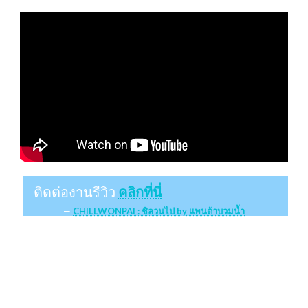
ติดต่องานรีวิว
คลิกที่นี่
CHILLWONPAI : ชิลวนไป by แพนด้าบวมน้ำ