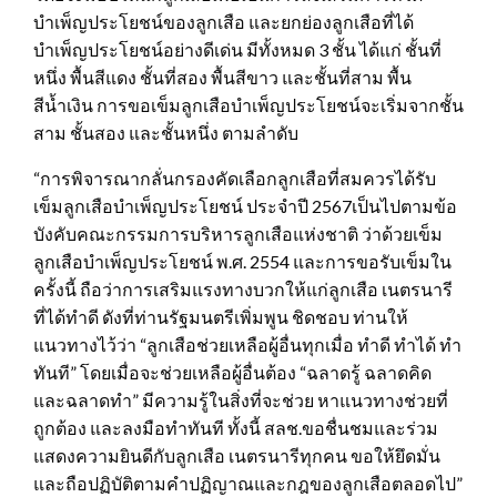
บำเพ็ญประโยชน์ของลูกเสือ และยกย่องลูกเสือที่ได้
บำเพ็ญประโยชน์อย่างดีเด่น มีทั้งหมด 3 ชั้น ได้แก่ ชั้นที่
หนึ่ง พื้นสีแดง ชั้นที่สอง พื้นสีขาว และชั้นที่สาม พื้น
สีน้ำเงิน การขอเข็มลูกเสือบำเพ็ญประโยชน์จะเริ่มจากชั้น
สาม ชั้นสอง และชั้นหนึ่ง ตามลำดับ
“การพิจารณากลั่นกรองคัดเลือกลูกเสือที่สมควรได้รับ
เข็มลูกเสือบำเพ็ญประโยชน์ ประจำปี 2567เป็นไปตามข้อ
บังคับคณะกรรมการบริหารลูกเสือแห่งชาติ ว่าด้วยเข็ม
ลูกเสือบำเพ็ญประโยชน์ พ.ศ. 2554 และการขอรับเข็มใน
ครั้งนี้ ถือว่าการเสริมแรงทางบวกให้แก่ลูกเสือ เนตรนารี
ที่ได้ทำดี ดังที่ท่านรัฐมนตรีเพิ่มพูน ชิดชอบ ท่านให้
แนวทางไว้ว่า “ลูกเสือช่วยเหลือผู้อื่นทุกเมื่อ ทำดี ทำได้ ทำ
ทันที” โดยเมื่อจะช่วยเหลือผู้อื่นต้อง “ฉลาดรู้ ฉลาดคิด
และฉลาดทำ” มีความรู้ในสิ่งที่จะช่วย หาแนวทางช่วยที่
ถูกต้อง และลงมือทำทันที ทั้งนี้ สลช.ขอชื่นชมและร่วม
แสดงความยินดีกับลูกเสือ เนตรนารีทุกคน ขอให้ยึดมั่น
และถือปฏิบัติตามคำปฏิญาณและกฎของลูกเสือตลอดไป”