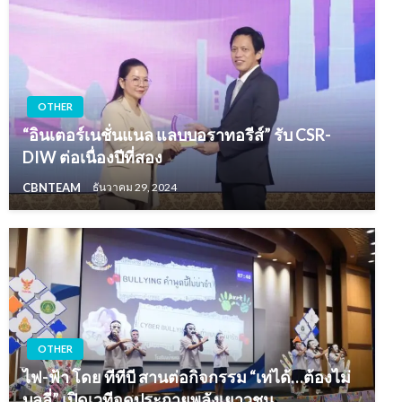
OTHER
“อินเตอร์เนชั่นแนล แลบบอราทอรีส์” รับ CSR-
DIW ต่อเนื่องปีที่สอง
CBNTEAM
ธันวาคม 29, 2024
OTHER
ไฟ-ฟ้า โดย ทีทีบี สานต่อกิจกรรม “เท่ได้…ต้องไม่
บูลลี่” เปิดเวทีจุดประกายพลังเยาวชน