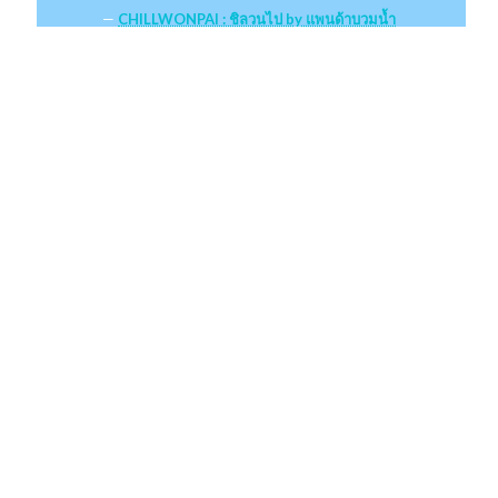
CHILLWONPAI : ชิลวนไป by แพนด้าบวมน้ำ