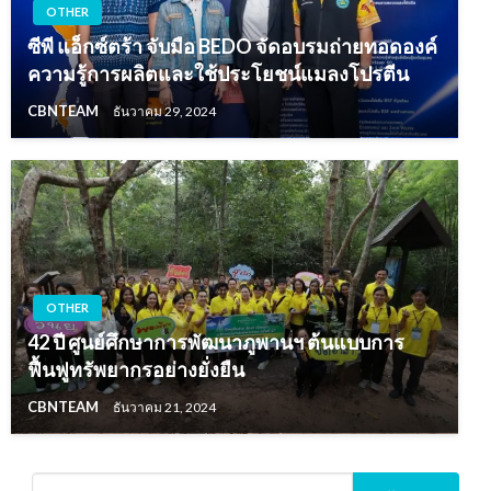
OTHER
ซีพี แอ็กซ์ตร้า จับมือ BEDO จัดอบรมถ่ายทอดองค์
ความรู้การผลิตและใช้ประโยชน์แมลงโปรตีน
CBNTEAM
ธันวาคม 29, 2024
OTHER
42 ปี ศูนย์ศึกษาการพัฒนาภูพานฯ ต้นแบบการ
ฟื้นฟูทรัพยากรอย่างยั่งยืน
CBNTEAM
ธันวาคม 21, 2024