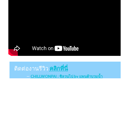
ติดต่องานรีวิว
คลิกที่นี่
CHILLWONPAI : ชิลวนไป by แพนด้าบวมน้ำ