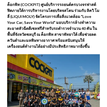
ค็อกพิท (COCKPIT) ศูนย์บริการรถยนต์ครบวงจรฟาสต์
ฟิตภายใต้การบริหารงานโดยบริดจสโตน ร่วมกับ ลิควิ โม
ลี่ (LIQUI MOLY) จัดโครงการเพื่อสิ่งแวดล้อม “Love
Your Car, Save Your World” มอบบริการล้างทำความ
สะอาดหัวฉีดดีเซลฟรีสำหรับรถตำรวจจำนวน 40 คัน ใน
พื้นที่จังหวัดชลบุรี ณ ค็อกพิท สาขาพัทยาใต้ เพื่อช่วยลด
ควันดำและมลพิษทางอากาศ พร้อมสนับสนุนให้
เครื่องยนต์ทำงานได้อย่างมีประสิทธิภาพมากยิ่งขึ้น