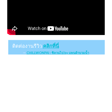
ติดต่องานรีวิว
คลิกที่นี่
CHILLWONPAI : ชิลวนไป by แพนด้าบวมน้ำ