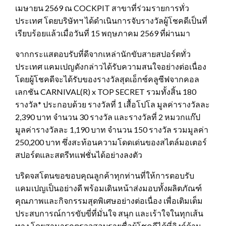
เมษายน 2569 ณ COCKPIT สาขาที่ร่วมรายการทั่ว
ประเทศ โดยบริษัทฯ ได้ดำเนินการจับรางวัลผู้โชคดีเป็นที่
เรียบร้อยแล้วเมื่อวันที่ 15 พฤษภาคม 2569 ที่ผ่านมา
จากกระแสตอบรับที่ดีจากเหล่านักขับสายสปอร์ตทั่ว
ประเทศ แคมเปญดังกล่าวได้รับความสนใจอย่างต่อเนื่อง
โดยผู้โชคดีจะได้รับของรางวัลสุดเอ็กซ์คลูซีฟจากคอล
เลกชัน CARNIVAL(R) x TOP SECRET รวมทั้งสิ้น 180
รางวัล* ประกอบด้วย รางวัลที่ 1 เสื้อโปโล มูลค่ารางวัลละ
2,390 บาท จำนวน 30 รางวัล และรางวัลที่ 2 หมวกแก๊ป
มูลค่ารางวัลละ 1,190 บาท จำนวน 150 รางวัล รวมมูลค่า
250,200 บาท ซึ่งสะท้อนความโดดเด่นของสไตล์มอเตอร์
สปอร์ตและสตรีทแฟชั่นได้อย่างลงตัว
บริดจสโตนขอขอบคุณลูกค้าทุกท่านที่ให้การตอบรับ
แคมเปญเป็นอย่างดี พร้อมเดินหน้าส่งมอบทั้งผลิตภัณฑ์
คุณภาพและกิจกรรมสุดพิเศษอย่างต่อเนื่อง เพื่อเติมเต็ม
ประสบการณ์การขับขี่ที่มั่นใจ สนุก และเร้าใจในทุกเส้น
ทาง โดยสามารถตรวจสอบรายชื่อผู้โชคดีได้ที่ลิงก์ด้าน