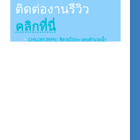
ติดต่องานรีวิว
คลิกที่นี่
CHILLWONPAI : ชิลวนไป by แพนด้าบวมน้ำ