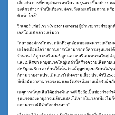
เดียวกัน การที่พายุสามารถทวีความรุนแรงขึ้นอย่างรวดเร
องค์กรต่าง ๆ จำเป็นต้องระมัดระวังและเตรียมความพร้อ
ตัวเข้าใกล้”
วิกเตอร์ เฟอร์เรรา (Victor Ferreira) ผู้อำนวยการฝ่ายลู
เอสโอเอส กล่าวเสริมว่า
“หลายองค์กรมักตระหนักถึงจุดอ่อนของแผนการเตรียมควา
เครื่องเตือนใจว่าสถานการณ์สามารถทวีความรุนแรงได้อย่าง
จำนวน 13 ลูก เฮอริเคน 5 ลูก และเฮอริเคนขนาดใหญ่ 4 ลูก
และเมลิสซา พายุขนาดใหญ่เหล่านี้สร้างความเสียหายแ
สหรัฐอเมริกา สะท้อนให้เห็นว่าแม้ฤดูพายุเฮอริเคนไม่รุน
ก็ตาม รายงานประเมินแนวโน้มความเสี่ยง ประจำปี 2569 
ที่เชื่อมั่นว่าสามารถระดมและจัดสรรทีมงานเพื่อรับมือกั
เหตุการณ์ฉุกเฉินได้อย่างทันท่วงที ซึ่งถือเป็นช่องว่า
รุนแรงของพายุอาจเปลี่ยนแปลงได้ภายในเวลาเพียงไม่กี
สถานการณ์มีจำกัดอย่างมาก”