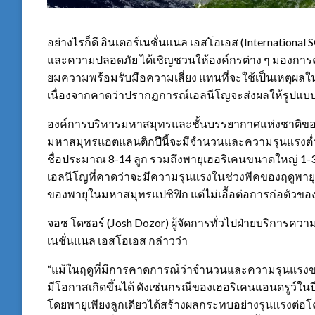
อย่างไรก็ดี อินเตอร์เนชั่นแนล เอสโอเอส (Internationa
และความปลอดภัย ได้เชิญชวนให้องค์กรต่าง ๆ มองการ
ยมความพร้อมรับมือความเสี่ยง แทนที่จะใช้เป็นเหตุ
เนื่องจากคาดว่าปรากฏการณ์เอลนีโญจะส่งผลให้รูปแ
องค์การบริหารมหาสมุทรและชั้นบรรยากาศแห่งชาติของ
มหาสมุทรแอตแลนติกปีนี้จะมีจำนวนและความรุนแรงต่ำกว่า
ชื่อประมาณ 8-14 ลูก รวมถึงพายุเฮอริเคนขนาดใหญ่ 1-
เอลนีโญที่คาดว่าจะมีความรุนแรงในช่วงพีคของฤดูพายุเ
ของพายุในมหาสมุทรแปซิฟิก แต่ไม่เอื้อต่อการก่อตัว
จอช โดซอร์ (Josh Dozor) ผู้จัดการทั่วไปฝ่ายบริการ
เนชั่นแนล เอสโอเอส กล่าวว่า
“แม้ในฤดูที่มีการคาดการณ์ว่าจำนวนและความรุนแรงของ
มีโอกาสเกิดขึ้นได้ ดังเช่นกรณีของเฮอริเคนแอนดรูว์ใน
โดยพายุเพียงลูกเดียวได้สร้างผลกระทบอย่างรุนแรงต่