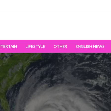
miss the world's movement.
NTERTAIN
LIFESTYLE
OTHER
ENGLISH NEWS