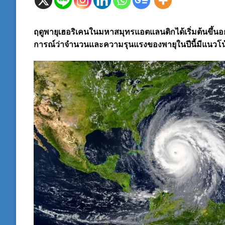
ฤดูพายุเฮอริเคนในมหาสมุทรแอตแลนติกได้เริ่มต้นขึ้นอย่
การณ์ว่าจำนวนและความรุนแรงของพายุในปีนี้มีแนวโน้ม