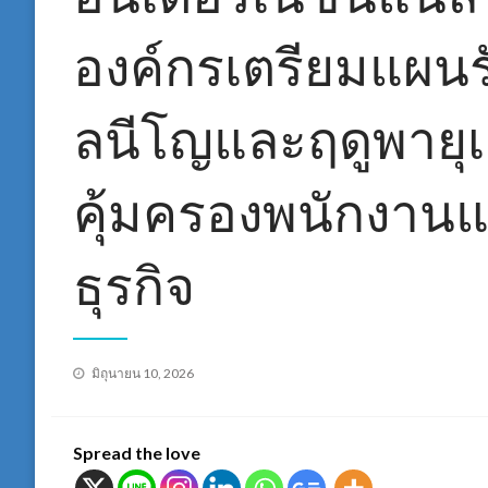
องค์กรเตรียมแผน
ลนีโญและฤดูพายุเฮ
คุ้มครองพนักงาน
ธุรกิจ
Posted
มิถุนายน 10, 2026
on
Spread the love