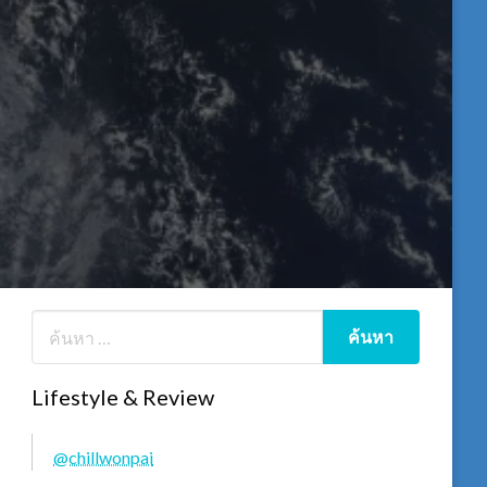
Lifestyle & Review
@chillwonpai