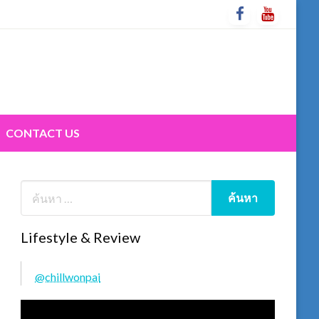
CONTACT US
Lifestyle & Review
@chillwonpai