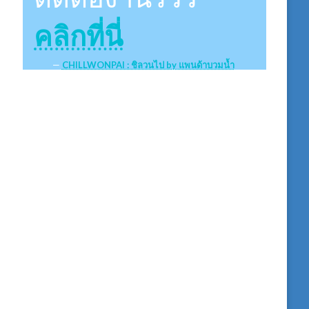
คลิกที่นี่
CHILLWONPAI : ชิลวนไป by แพนด้าบวมน้ำ