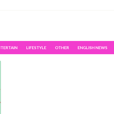
miss the world's movement.
NTERTAIN
LIFESTYLE
OTHER
ENGLISH NEWS