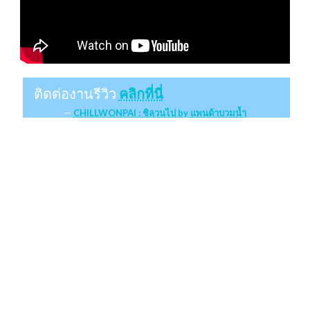
ติดต่องานรีวิว
คลิกที่นี่
CHILLWONPAI : ชิลวนไป by แพนด้าบวมน้ำ