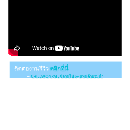
ติดต่องานรีวิว
คลิกที่นี่
CHILLWONPAI : ชิลวนไป by แพนด้าบวมน้ำ