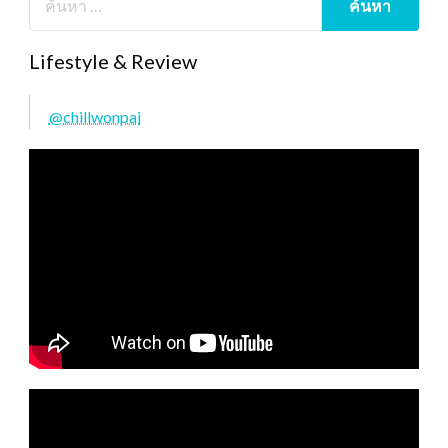
Lifestyle & Review
@chillwonpai