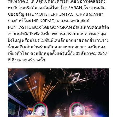
ฟัน พลาดไม่ได้ 3 จุดเช็คอิน ครีเอทโดย 3 อาร์ทติสชื่อดัง
พบกับต้นคริสต์มาสสไตล์ไทย โดย SARAN, โรงงานผลิต
ของขวัญ THE MONSTER FUN FACTORY และกาชา
ปองยักษ์ โดย MR.KREME, กล่องของขวัญยักษ์
FUNTASTIC BOX โดย GONGKAN อัดแน่นกับคอนเสิร์ต
จากเหล่าศิลปินชื่อดังที่ยกขบวนมาร่วมมอบความสุขสุด
ยิ่งใหญ่ พร้อมโปรโมชันพิเศษอีกมากมาย ตอกย้ำย่านราง
น้ำเดสติเนชันสำหรับเฉลิมฉลองทุกเทศกาลของนักท่อง
เที่ยวทั่วโลก ชวนปักหมุดตั้งแต่วันนี้ถึง 31 ธันวาคม 2567
ที่ คิง เพาเวอร์ รางน้ำ