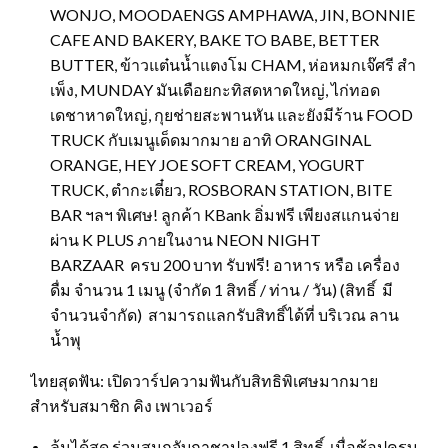
WONJO, MOODAENGS AMPHAWA, JIN, BONNIE
CAFE AND BAKERY, BAKE TO BABE, BETTER
BUTTER, ข้าวแต๋นน้ำแตงโม CHAM, ห่อหมกเจ๊ศรี สำ
เพ็ง, MUNDAY มันเดือยกะทิสดหาดใหญ่, ไก่ทอด
เดชาหาดใหญ่, กุยช่ายสะพานหัน และยังมีร้าน FOOD
TRUCK กับเมนูเด็ดมากมาย อาทิ ORANGINAL
ORANGE, HEY JOE SOFT CREAM, YOGURT
TRUCK, ตำกะเตี๋ยว, ROSBORAN STATION, BITE
BAR ฯลฯ พิเศษ! ลูกค้า KBank อิ่มฟรี เพียงสแกนจ่าย
ผ่าน K PLUS ภายในงาน NEON NIGHT
BARZAAR ครบ 200 บาท รับฟรี! อาหาร หรือ เครื่อง
ดื่ม จำนวน 1 เมนู (จำกัด 1 สิทธิ์ / ท่าน / วัน) (สิทธิ์ มี
จำนวนจำกัด) สามารถแลกรับสิทธิ์ได้ที่ บริเวณ ลาน
น้ำพุ
ไทยสุดฟัน: เปิดวาร์ปความฟันกับสิทธิพิเศษมากมาย
สำหรับสมาชิก คิง เพาเวอร์
ลุ้นได้สุด ร่วมสนุกจับกาชาปองฟรี 1 สิทธิ์ เมื่อช้อปครบ