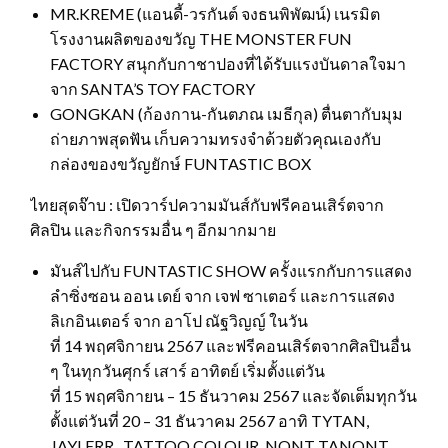
MR.KREME (แอนดี้-วรกันต์ จงธนพิพัฒน์) เนรมิต
โรงงานผลิตของขวัญ THE MONSTER FUN
FACTORY สนุกกับกาชาปองที่ได้รับแรงบันดาลใจมา
จาก SANTA’S TOY FACTORY
GONGKAN (ก้องกาน-กันตภณ เมธีกุล) ตื่นตากับมุม
ถ่ายภาพสุดฟัน เก็บความทรงจำด้วยตัวคุณเองกับ
กล่องของขวัญยักษ์ FUNTASTIC BOX
ไทยสุดจ๊าบ : เปิดวาร์ปความมันส์กับฟรีคอนเสิร์ตจาก
ศิลปิน และกิจกรรมอื่น ๆ อีกมากมาย
มันส์ไปกับ FUNTASTIC SHOW ครั้งแรกกับการแสดง
ลำซิ่งซอน ออน เดย์ จาก เจฟ ซาเตอร์ และการแสดง
ลิเกอินเตอร์ จาก อาโป ณัฐวิญญ์ ในวัน
ที่ 14 พฤศจิกายน 2567 และฟรีคอนเสิร์ตจากศิลปินอื่น
ๆ ในทุกวันศุกร์ เสาร์ อาทิตย์ เริ่มตั้งแต่วัน
ที่ 15 พฤศจิกายน – 15 ธันวาคม 2567 และจัดเต็มทุกวัน
ตั้งแต่วันที่ 20 – 31 ธันวาคม 2567 อาทิ TYTAN,
JAYLERR , TATTOO COLOUR ,NONT TANONT,