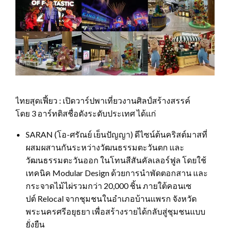
ไทยสุดเฟี้ยว : เปิดวาร์ปพาเที่ยวงานศิลป์สร้างสรรค์
โดย 3 อาร์ทติสชื่อดังระดับประเทศ ได้แก่
SARAN (โอ-ศรัณย์ เย็นปัญญา) ดีไซน์ต้นคริสต์มาสที่
ผสมผสานกันระหว่างวัฒนธรรมตะวันตก และ
วัฒนธรรมตะวันออก ในโทนสีสันคัลเลอร์ฟูล โดยใช้
เทคนิค Modular Design ด้วยการนำพัดตอกสาน และ
กระจาดไม้ไผ่รวมกว่า 20,000 ชิ้น ภายใต้คอนเซ
ปต์ Relocal จากชุมชนในอำเภอบ้านแพรก จังหวัด
พระนครศรีอยุธยา เพื่อสร้างรายได้กลับสู่ชุมชนแบบ
ยั่งยืน