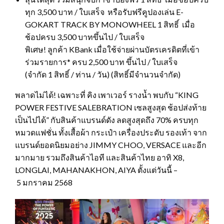
ทุก 3,500 บาท / ใบเสร็จ หรือรับฟรีคูปองเล่น E-
GOKART TRACK BY MONOWHEEL 1 สิทธิ์ เมื่อ
ช้อปครบ 3,500 บาทขึ้นไป / ใบเสร็จ
พิเศษ! ลูกค้า KBank เมื่อใช้จ่ายผ่านบัตรเครดิตที่เข้า
ร่วมรายการ* ครบ 2,500 บาท ขึ้นไป / ใบเสร็จ
(จำกัด 1 สิทธิ์ / ท่าน / วัน) (สิทธิ์มีจำนวนจำกัด)
พลาดไม่ได้! เฉพาะที่ คิง เพาเวอร์ รางน้ำ พบกับ “KING
POWER FESTIVE SALEBRATION เซลสูงสุด ช้อปส่งท้าย
เป็นไปได้” กับสินค้าแบรนด์ดัง ลดสูงสุดถึง 70% ครบทุก
หมวดแฟชั่น ทั้งเสื้อผ้า กระเป๋า เครื่องประดับ รองเท้า จาก
แบรนด์ยอดนิยมอย่าง JIMMY CHOO, VERSACE และอีก
มากมาย รวมถึงสินค้าไอที และสินค้าไทย อาทิ X8,
LONGLAI, MAHANAKHON, AIYA ตั้งแต่วันนี้ –
5 มกราคม 2568