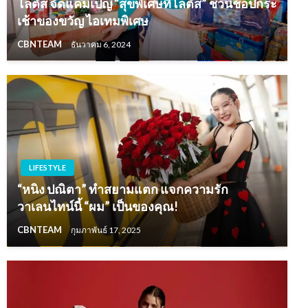
โลตัส จัดแคมเปญ “สุขพิเศษที่โลตัส” ชวนช้อปกระ
เช้าของขวัญ ไอเทมพิเศษ
CBNTEAM
ธันวาคม 6, 2024
LIFESTYLE
“หนิง ปณิตา” ทำสยามแตก แจกความรัก
วาเลนไทน์นี้ “ผม” เป็นของคุณ!
CBNTEAM
กุมภาพันธ์ 17, 2025