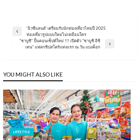
แนะแนว
‘นิวซีแลนด์’ เตรียมรับนักท่องเที่ยวไทยปี 2025
Previous
ท่องเที่ยวรูปแบบใหม่ไม่เหมือนใคร
เรื่อง
Post
“ชาบูชิ” ปั้นคอนเซ็ปต์ใหม่ !!! เปิดตัว “ชาบูชิ อิชิ
Next
เทน” แฟลกชิปสโตร์แห่งแรก ณ วัน แบงค็อก
Post
YOU MIGHT ALSO LIKE
LIFESTYLE