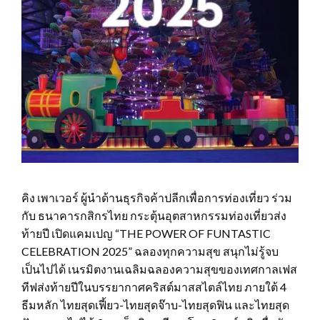
คิง เพาเวอร์ ผู้นำด้านธุรกิจค้าปลีกเพื่อการท่องเที่ยว ร่วม
กับ ธนาคารกสิกรไทย กระตุ้นอุตสาหกรรมท่องเที่ยวส่ง
ท้ายปี เปิดแคมเปญ “THE POWER OF FUNTASTIC
CELEBRATION 2025” ฉลองทุกความสุข สนุกไม่รู้จบ
เป็นไปได้ เนรมิตงานเฉลิมฉลองความสุขของเทศกาลเฟส
ทีฟส่งท้ายปีในบรรยากาศคริสต์มาสสไตล์ไทย ภายใต้ 4
ธีมหลัก ไทยสุดเฟี้ยว-ไทยสุดจ๊าบ-ไทยสุดฟิน และไทยสุด