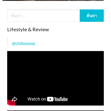
Lifestyle & Review
@chillwonpai