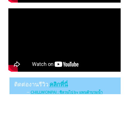
ติดต่องานรีวิว
คลิกที่นี่
CHILLWONPAI : ชิลวนไป by แพนด้าบวมน้ำ