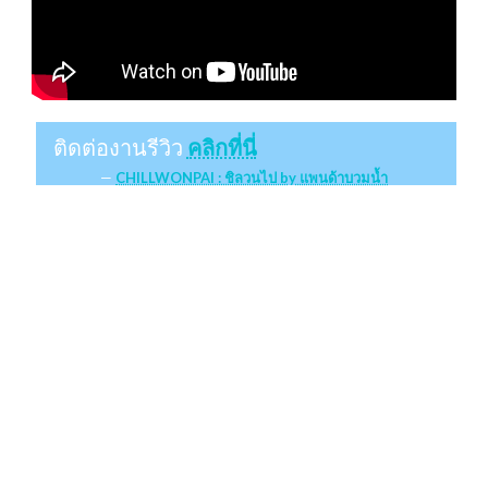
ติดต่องานรีวิว
คลิกที่นี่
CHILLWONPAI : ชิลวนไป by แพนด้าบวมน้ำ