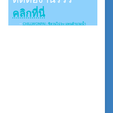
คลิกที่นี่
CHILLWONPAI : ชิลวนไป by แพนด้าบวมน้ำ