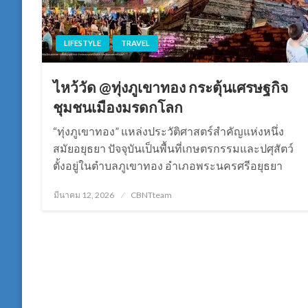
LIFESTYLE
TRAVEL
ไหว้วัด @ทุ่งภูเขาทอง กระตุ้นเศรษฐกิจ
ชุมชนเมืองมรดกโลก
“ทุ่งภูเขาทอง” แหล่งประวัติศาสตร์สำคัญแห่งหนึ่ง
สมัยอยุธยา ปัจจุบันเป็นพื้นที่เกษตรกรรมและปศุสัตว์
ตั้งอยู่ในตำบลภูเขาทอง อำเภอพระนครศรีอยุธยา
Posted
มีนาคม 12, 2026
CBNTteam
on