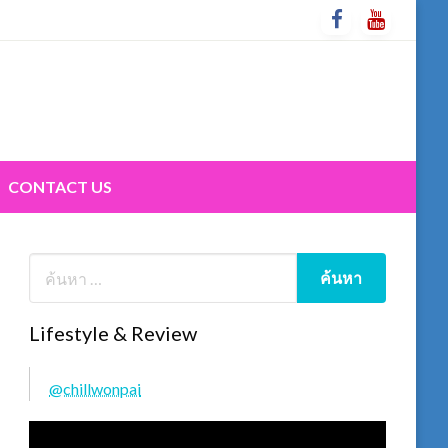
CONTACT US
Lifestyle & Review
@chillwonpai