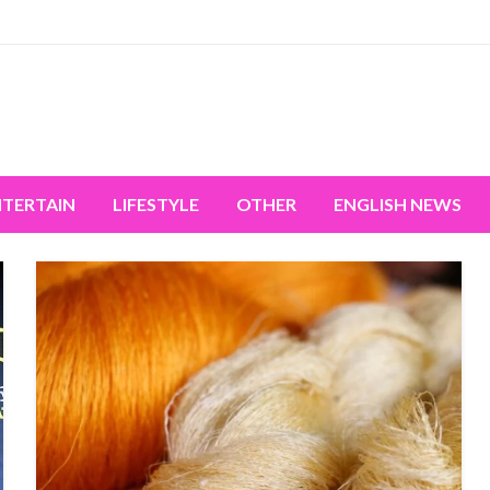
miss the world's movement.
NTERTAIN
LIFESTYLE
OTHER
ENGLISH NEWS