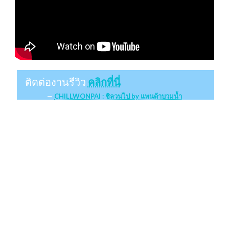
ติดต่องานรีวิว
คลิกที่นี่
CHILLWONPAI : ชิลวนไป by แพนด้าบวมน้ำ