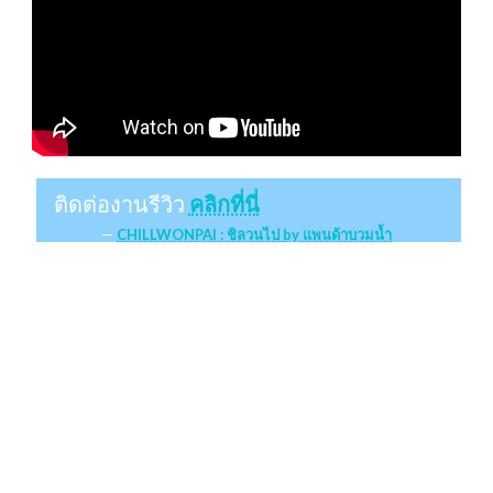
ติดต่องานรีวิว
คลิกที่นี่
CHILLWONPAI : ชิลวนไป by แพนด้าบวมน้ำ