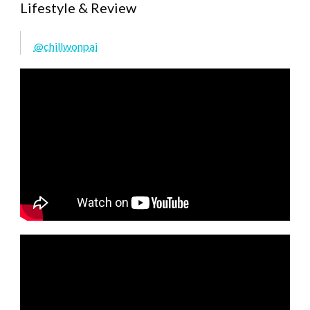
Lifestyle & Review
@chillwonpai