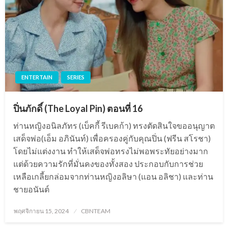
ENTERTAIN
SERIES
ปิ่นภักดิ์ (The Loyal Pin) ตอนที่ 16
ท่านหญิงอนิลภัทร (เบ็คกี้ รีเบคก้า) ทรงตัดสินใจขออนุญาต
เสด็จพ่อ(เอ็ม อภินันท์) เพื่อครองคู่กับคุณปิ่น (ฟรีน สโรชา)
โดยไม่แต่งงาน ทำให้เสด็จพ่อทรงไม่พอพระทัยอย่างมาก
แต่ด้วยความรักที่มั่นคงของทั้งสอง ประกอบกับการช่วย
เหลือเกลี้ยกล่อมจากท่านหญิงอลิษา (แอน อลิชา) และท่าน
ชายอนันต์
Posted
พฤศจิกายน 15, 2024
CBNTEAM
on