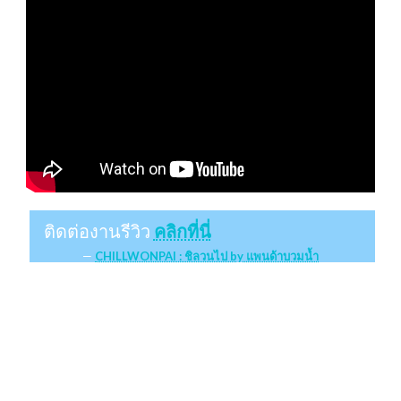
ติดต่องานรีวิว
คลิกที่นี่
CHILLWONPAI : ชิลวนไป by แพนด้าบวมน้ำ