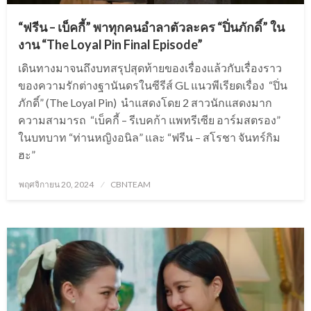
“ฟรีน – เบ็คกี้” พาทุกคนอำลาตัวละคร “ปิ่นภักดิ์” ใน
งาน “The Loyal Pin Final Episode”
เดินทางมาจนถึงบทสรุปสุดท้ายของเรื่องแล้วกับเรื่องราว
ของความรักต่างฐานันดรในซีรีส์ GL แนวพีเรียดเรื่อง “ปิ่น
ภักดิ์” (The Loyal Pin) นำแสดงโดย 2 สาวนักแสดงมาก
ความสามารถ “เบ็คกี้ – รีเบคก้า แพทรีเซีย อาร์มสตรอง”
ในบทบาท “ท่านหญิงอนิล” และ “ฟรีน – สโรชา จันทร์กิม
ฮะ”
Posted
พฤศจิกายน 20, 2024
CBNTEAM
on