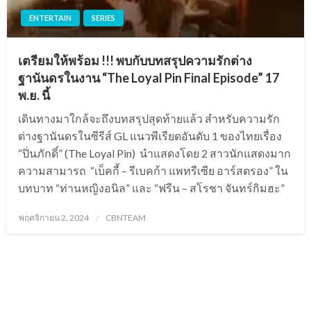
ENTERTAIN
SERIES
เตรียมให้พร้อม !!! พบกับบทสรุปความรักต่าง
ฐานันดรในงาน “The Loyal Pin Final Episode” 17
พ.ย. นี้
เดินทางมาใกล้จะถึงบทสรุปสุดท้ายแล้ว สำหรับความรัก
ต่างฐานันดรในซีรีส์ GL แนวพีเรียดอันดับ 1 ของไทยเรื่อง
“ปิ่นภักดิ์” (The Loyal Pin) นำแสดงโดย 2 สาวนักแสดงมาก
ความสามารถ “เบ็คกี้ – รีเบคก้า แพทรีเซีย อาร์สตรอง” ใน
บทบาท “ท่านหญิงอนิล” และ “ฟรีน – สโรชา จันทร์กิมฮะ”
Posted
พฤศจิกายน 2, 2024
CBNTEAM
on