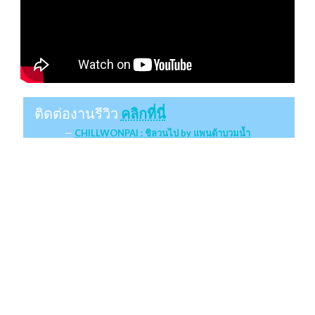
ติดต่องานรีวิว
คลิกที่นี่
CHILLWONPAI : ชิลวนไป by แพนด้าบวมน้ำ