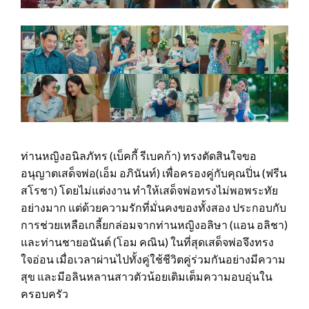
ท่านหญิงอนิลภัทร (เบ็คกี้ รีเบคก้า) ทรงตัดสินใจขอ
อนุญาตเสด็จพ่อ(เอ็ม อภินันท์) เพื่อครองคู่กับคุณปิ่น (ฟรีน
สโรชา) โดยไม่แต่งงาน ทำให้เสด็จพ่อทรงไม่พอพระทัย
อย่างมาก แต่ด้วยความรักที่มั่นคงของทั้งสอง ประกอบกับ
การช่วยเหลือเกลี้ยกล่อมจากท่านหญิงอลิษา (แอน อลิชา)
และท่านชายอนันต์ (โอม คณิน) ในที่สุดเสด็จพ่อจึงทรง
ใจอ่อน เมื่อเวลาผ่านไปทั้งคู่ใช้ชีวิตคู่ร่วมกันอย่างมีความ
สุข และมีอลินหลานสาวตัวน้อยเติมเต็มความอบอุ่นใน
ครอบครัว