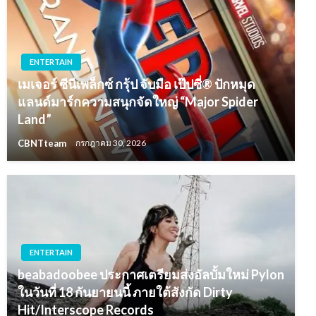
ENTERTAIN
เมเจอร์ ซีนีเพล็กซ์ กรุ้ป จับมือ เป๊ปซี่® ปักหมุด
แลนด์มาร์กความสนุกจัดใหญ่ “Major Spider
Land”
CBNTteam
กรกฎาคม 30, 2026
ENTERTAIN
beabadoobee ประกาศเตรียมส่งอัลบั้มใหม่ Pylon
ในวันที่ 18 กันยายนนี้ ภายใต้สังกัด Dirty
Hit/Interscope Records