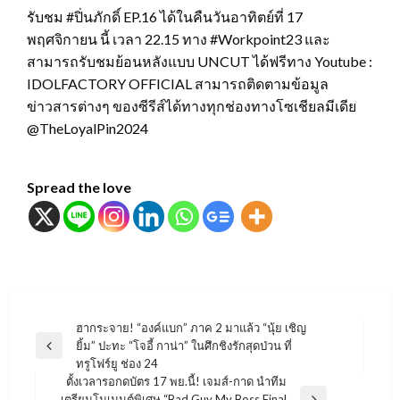
รับชม #ปิ่นภักดิ์ EP.16 ได้ในคืนวันอาทิตย์ที่ 17
พฤศจิกายน นี้ เวลา 22.15 ทาง #Workpoint23 และ
สามารถรับชมย้อนหลังแบบ UNCUT ได้ฟรีทาง Youtube :
IDOLFACTORY OFFICIAL สามารถติดตามข้อมูล
ข่าวสารต่างๆ ของซีรีส์ได้ทางทุกช่องทางโซเชียลมีเดีย
@TheLoyalPin2024
Spread the love
แนะแนว
ฮากระจาย! “องค์แบก” ภาค 2 มาแล้ว “นุ้ย เชิญ
ยิ้ม” ปะทะ “โจอี้ กาน่า” ในศึกชิงรักสุดป่วน ที่
เรื่อง
Previous
ทรูโฟร์ยู ช่อง 24
Post
ตั้งเวลารอกดบัตร 17 พย.นี้! เจมส์-กาด นำทีม
เตรียมโมเมนต์พิเศษ “Bad Guy My Boss Final