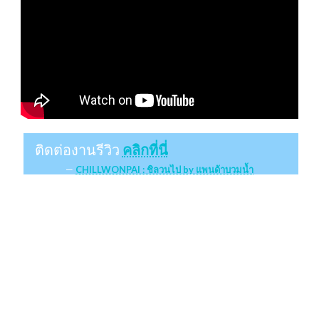
ติดต่องานรีวิว
คลิกที่นี่
CHILLWONPAI : ชิลวนไป by แพนด้าบวมน้ำ