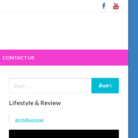
CONTACT US
Lifestyle & Review
@chillwonpai