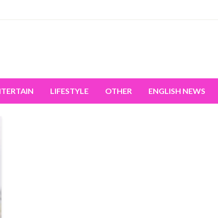
miss the world's movement.
NTERTAIN
LIFESTYLE
OTHER
ENGLISH NEWS