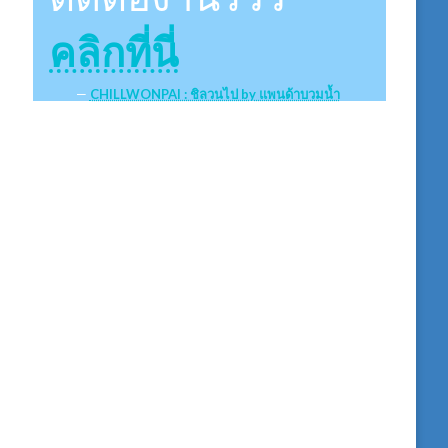
คลิกที่นี่
CHILLWONPAI : ชิลวนไป by แพนด้าบวมน้ำ