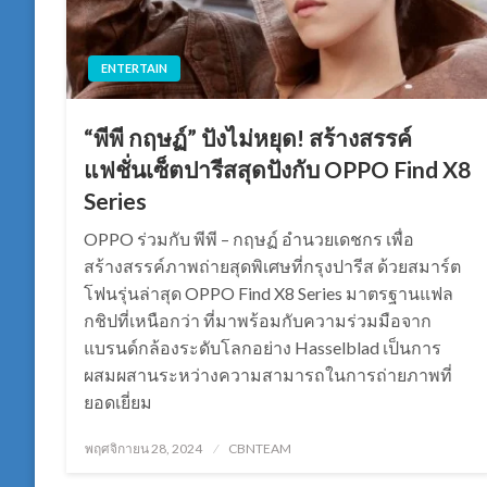
ENTERTAIN
“พีพี กฤษฏ์” ปังไม่หยุด! สร้างสรรค์
แฟชั่นเซ็ตปารีสสุดปังกับ OPPO Find X8
Series
OPPO ร่วมกับ พีพี – กฤษฏ์ อำนวยเดชกร เพื่อ
สร้างสรรค์ภาพถ่ายสุดพิเศษที่กรุงปารีส ด้วยสมาร์ต
โฟนรุ่นล่าสุด OPPO Find X8 Series มาตรฐานแฟล
กชิปที่เหนือกว่า ที่มาพร้อมกับความร่วมมือจาก
แบรนด์กล้องระดับโลกอย่าง Hasselblad เป็นการ
ผสมผสานระหว่างความสามารถในการถ่ายภาพที่
ยอดเยี่ยม
Posted
พฤศจิกายน 28, 2024
CBNTEAM
on