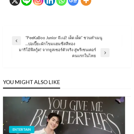
แนะแนว
“PeeKaBoo Junior จ๊ะเอ๋! เด็ด เด็ด” ชวนทำเมนู
Previous
…ปอเปี๊ยะผักโขมแฮมชีสสีทอง
เรื่อง
Post
มาริโอ้ฟีลกู้ด! จากยูสเซอร์ตัวจริง สู่พรีเซนเตอร์
Next
คนแรกในไทย
Post
YOU MIGHT ALSO LIKE
ENTERTAIN