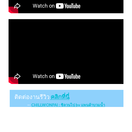
ติดต่องานรีวิว
คลิกที่นี่
CHILLWONPAI : ชิลวนไป by แพนด้าบวมน้ำ