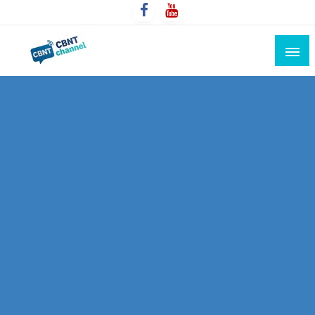
Skip
to
content
Connecting the world for you, clearer than ever. Never
CBNT CHANNEL
miss the world's movement.