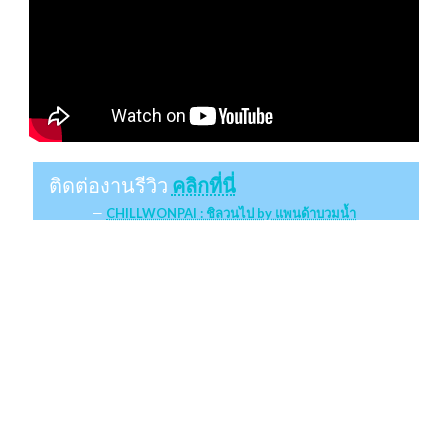
ติดต่องานรีวิว
คลิกที่นี่
CHILLWONPAI : ชิลวนไป by แพนด้าบวมน้ำ