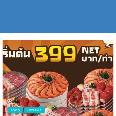
FOOD
LIFESTYLE