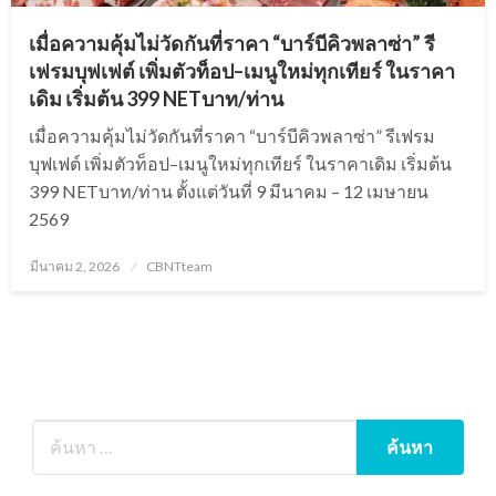
เมื่อความคุ้มไม่วัดกันที่ราคา “บาร์บีคิวพลาซ่า” รี
เฟรมบุฟเฟต์ เพิ่มตัวท็อป–เมนูใหม่ทุกเทียร์ ในราคา
เดิม เริ่มต้น 399 NETบาท/ท่าน
เมื่อความคุ้มไม่วัดกันที่ราคา “บาร์บีคิวพลาซ่า” รีเฟรม
บุฟเฟต์ เพิ่มตัวท็อป–เมนูใหม่ทุกเทียร์ ในราคาเดิม เริ่มต้น
399 NETบาท/ท่าน ตั้งแต่วันที่ 9 มีนาคม – 12 เมษายน
2569
Posted
มีนาคม 2, 2026
CBNTteam
on