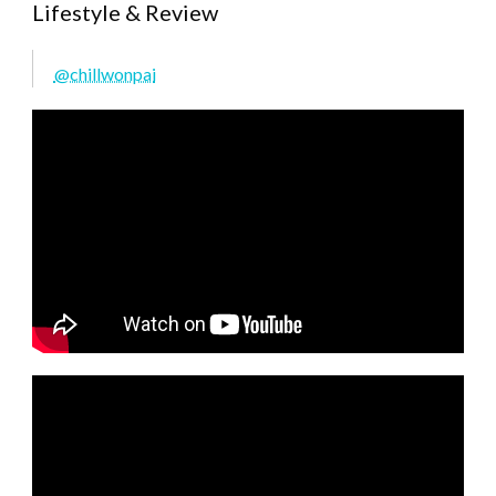
Lifestyle & Review
@chillwonpai