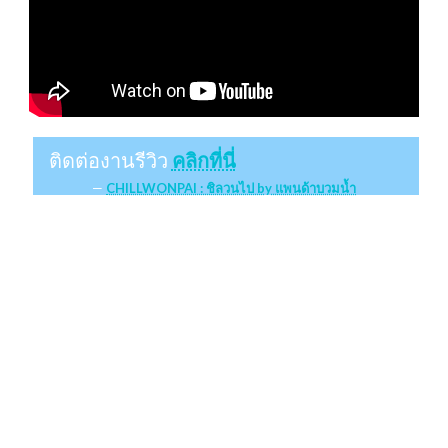
ติดต่องานรีวิว
คลิกที่นี่
CHILLWONPAI : ชิลวนไป by แพนด้าบวมน้ำ