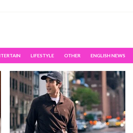
miss the world's movement.
NTERTAIN
LIFESTYLE
OTHER
ENGLISH NEWS