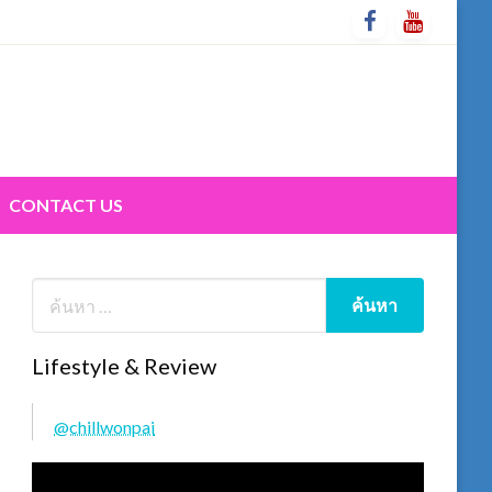
CONTACT US
Lifestyle & Review
@chillwonpai