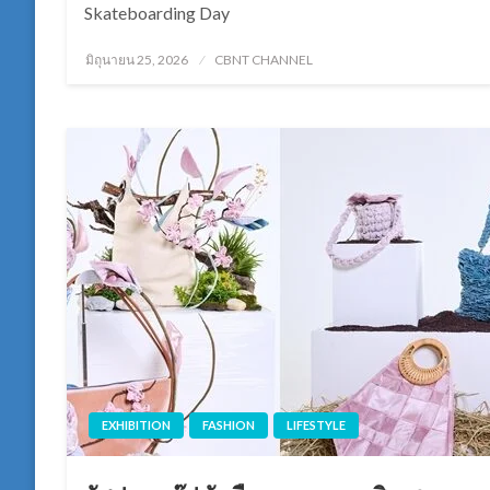
Skateboarding Day
Posted
มิถุนายน 25, 2026
CBNT CHANNEL
on
EXHIBITION
FASHION
LIFESTYLE