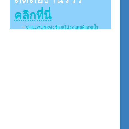
คลิกที่นี่
CHILLWONPAI : ชิลวนไป by แพนด้าบวมน้ำ