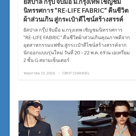
ยัสปาล กรุ๊ป จับมือ ม.กรุงเทพ เชิญชม
นิทรรศการ “RE-LIFE FABRIC” คืนชีวิต
ผ้าส่วนเกิน สู่กระเป๋าดีไซน์สร้างสรรค์
ยัสปาล กรุ๊ป จับมือ ม.กรุงเทพ เชิญชมนิทรรศการ
“RE-LIFE FABRIC” คืนชีวิตผ้าส่วนเกินคุณภาพดีจาก
อุตสาหกรรมแฟชั่น สู่กระเป๋าดีไซน์สร้างสรรค์จาก
นักออกแบบรุ่นใหม่ วันที่ 20 – 22 พ.ค. 69 ณ เอเทรี่ยม
2 ชั้น G สยามเซ็นเตอร์
Posted
พฤษภาคม 15, 2026
CBNT CHANNEL
on