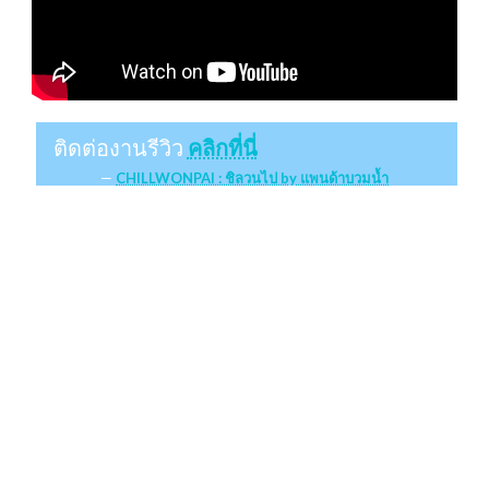
ติดต่องานรีวิว
คลิกที่นี่
CHILLWONPAI : ชิลวนไป by แพนด้าบวมน้ำ