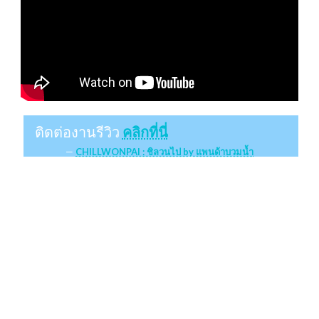
ติดต่องานรีวิว
คลิกที่นี่
CHILLWONPAI : ชิลวนไป by แพนด้าบวมน้ำ