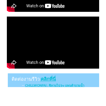
ติดต่องานรีวิว
คลิกที่นี่
CHILLWONPAI : ชิลวนไป by แพนด้าบวมน้ำ