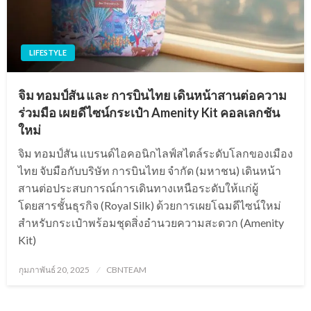
LIFESTYLE
จิม ทอมป์สัน และ การบินไทย เดินหน้าสานต่อความ
ร่วมมือ เผยดีไซน์กระเป๋า Amenity Kit คอลเลกชัน
ใหม่
จิม ทอมป์สัน แบรนด์ไอคอนิกไลฟ์สไตล์ระดับโลกของเมือง
ไทย จับมือกับบริษัท การบินไทย จำกัด (มหาชน) เดินหน้า
สานต่อประสบการณ์การเดินทางเหนือระดับให้แก่ผู้
โดยสารชั้นธุรกิจ (Royal Silk) ด้วยการเผยโฉมดีไซน์ใหม่
สำหรับกระเป๋าพร้อมชุดสิ่งอำนวยความสะดวก (Amenity
Kit)
Posted
กุมภาพันธ์ 20, 2025
CBNTEAM
on