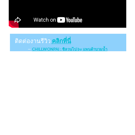
ติดต่องานรีวิว
คลิกที่นี่
CHILLWONPAI : ชิลวนไป by แพนด้าบวมน้ำ