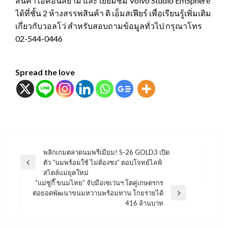
สินค้าไอคอนสยาม และ เยี่ยมชม Volvo Studio EmSphere
ได้ที่ชั้น 2 ห้างสรรพสินค้า ดิ เอ็มสเฟียร์ เพื่อเรียนรู้เพิ่มเติม
เกี่ยวกับวอลโว่ สำหรับสอบถามข้อมูลทั่วไป กรุณาโทร
02-544-0446
Spread the love
แนะแนว
พลิกเกมตลาดนมพรีเมียม! S-26 GOLD3 เปิด
ตัว “นมพร้อมใช้ ไม่ต้องชง” ตอบโจทย์ไลฟ์
เรื่อง
Previous
สไตล์แม่ยุคใหม่
Post
“แม่ซู่กี๊ ขนมไทย” จับมือเซเว่นฯ โตคู่เกษตรกร
ต่อยอดพัฒนาขนมหวานพร้อมทาน โกยรายได้
Next
416 ล้านบาท
Post