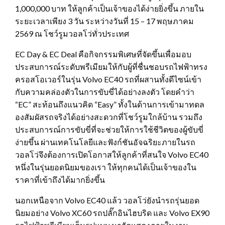
1,000,000 บาท ให้ลูกค้าเป็นเจ้าของได้ง่ายยิ่งขึ้น ภายใน
ระยะเวลาเพียง 3 วัน ระหว่างวันที่ 15 – 17 พฤษภาคม
2569 ณ โชว์รูมวอลโว่ทั่วประเทศ
EC Day & EC Deal คือกิจกรรมพิเศษที่จัดขึ้นเพื่อมอบ
ประสบการณ์ระดับพรีเมียมให้กับผู้ที่ชื่นชอบรถไฟฟ้าทรง
ครอสโอเวอร์ในรุ่น Volvo EC40 รถที่ผสานทั้งดีไซน์เข้า
กับความคล่องตัวในการขับขี่ได้อย่างลงตัว โดยคำว่า
“EC” สะท้อนถึงแนวคิด “Easy” ทั้งในด้านการเข้ามาทดล
องสัมผัสรถจริงได้อย่างสะดวกที่โชว์รูมใกล้บ้าน รวมถึง
ประสบการณ์การขับขี่ที่จะช่วยให้การใช้ชีวิตของผู้ขับขี่
ง่ายขึ้น ผ่านเทคโนโลยีและฟังก์ชันอัจฉริยะภายในรถ
วอลโว่จึงต้องการเปิดโอกาสให้ลูกค้าที่สนใจ Volvo EC40
หนึ่งในรุ่นยอดนิยมของเรา ให้ทุกคนได้เป็นเจ้าของใน
ราคาที่เข้าถึงได้มากยิ่งขึ้น
นอกเหนือจาก Volvo EC40 แล้ว วอลโว่ยังนำรถรุ่นยอด
นิยมอย่าง Volvo XC60 รถปลั๊กอินไฮบริด และ Volvo EX90