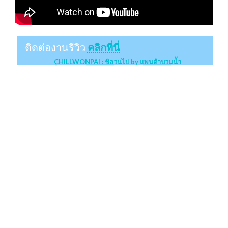
ติดต่องานรีวิว
คลิกที่นี่
CHILLWONPAI : ชิลวนไป by แพนด้าบวมน้ำ