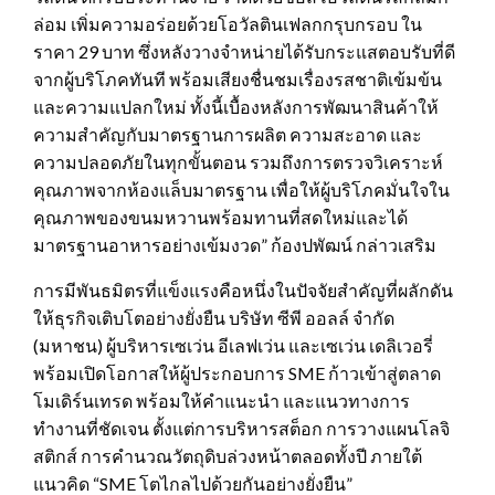
ล่อม เพิ่มความอร่อยด้วยโอวัลตินเฟลกกรุบกรอบ ใน
ราคา 29 บาท ซึ่งหลังวางจำหน่ายได้รับกระแสตอบรับที่ดี
จากผู้บริโภคทันที พร้อมเสียงชื่นชมเรื่องรสชาติเข้มข้น
และความแปลกใหม่ ทั้งนี้เบื้องหลังการพัฒนาสินค้าให้
ความสำคัญกับมาตรฐานการผลิต ความสะอาด และ
ความปลอดภัยในทุกขั้นตอน รวมถึงการตรวจวิเคราะห์
คุณภาพจากห้องแล็บมาตรฐาน เพื่อให้ผู้บริโภคมั่นใจใน
คุณภาพของขนมหวานพร้อมทานที่สดใหม่และได้
มาตรฐานอาหารอย่างเข้มงวด” ก้องปพัฒน์ กล่าวเสริม
การมีพันธมิตรที่แข็งแรงคือหนึ่งในปัจจัยสำคัญที่ผลักดัน
ให้ธุรกิจเติบโตอย่างยั่งยืน บริษัท ซีพี ออลล์ จำกัด
(มหาชน) ผู้บริหารเซเว่น อีเลฟเว่น และเซเว่น เดลิเวอรี่
พร้อมเปิดโอกาสให้ผู้ประกอบการ SME ก้าวเข้าสู่ตลาด
โมเดิร์นเทรด พร้อมให้คำแนะนำ และแนวทางการ
ทำงานที่ชัดเจน ตั้งแต่การบริหารสต็อก การวางแผนโลจิ
สติกส์ การคำนวณวัตถุดิบล่วงหน้าตลอดทั้งปี ภายใต้
แนวคิด “SME โตไกลไปด้วยกันอย่างยั่งยืน”