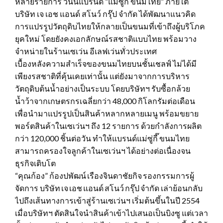
หลายรายการ วันนี้แบรนด์ “แม่ซู่กี๊ ขนมไทย” ภายใต้
บริษัท เจ เอช แอนด์ สโนว์ กรุ๊ป จำกัด ได้พัฒนาแนวคิด
การแปรรูปวัตถุดิบไทยให้กลายเป็นขนมที่เข้าถึงผู้บริโภค
ยุคใหม่ โดยยังคงเอกลักษณ์รสชาติแบบไทย พร้อมวาง
จำหน่ายในร้านเซเว่น อีเลฟเว่นทั่วประเทศ
เบื้องหลังความสำเร็จของขนมไทยบนชั้นเชลฟ์ ไม่ได้มี
เพียงรสชาติที่คุ้นเคยเท่านั้น แต่ยังมาจากการบริหาร
วัตถุดิบต้นน้ำอย่างเป็นระบบ โดยบริษัทฯ รับซื้อกล้วย
น้ำว้าจากเกษตรกรเฉลี่ยกว่า 48,000 กิโลกรัมต่อเดือน
เพื่อนำมาแปรรูปเป็นสินค้าหลากหลายเมนู พร้อมขยาย
พอร์ตสินค้าในเซเว่นฯ ถึง 12 รายการ ด้วยกำลังการผลิต
กว่า 120,000 ชิ้นต่อวัน ทำให้แบรนด์แม่ซู่กี๊ ขนมไทย
สามารถครองใจลูกค้าในเซเว่นฯ ได้อย่างต่อเนื่องจน
ธุรกิจเติบโต
“คุณก้อง” ก้องปพัฒน์ เรืองจินดาชัยกิจ รองกรรมการผู้
จัดการ บริษัท เจ เอช แอนด์ สโนว์ กรุ๊ป จำกัด เล่าย้อนกลับ
ไปถึงเส้นทางการเข้าสู่ร้านเซเว่นฯ เริ่มต้นขึ้นในปี 2554
เมื่อบริษัทฯ ตัดสินใจนำสินค้าเข้าไปเสนอเป็นบิงซู แต่เวลา