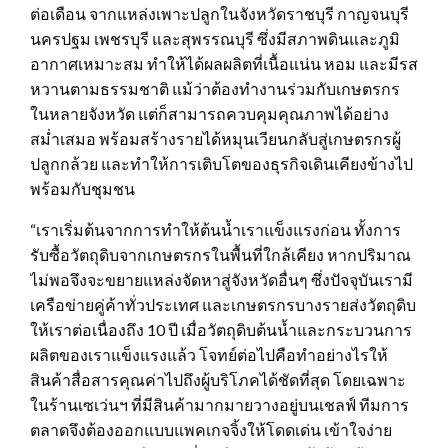
ต่อเดือน จากแหล่งเพาะปลูกในจังหวัดราชบุรี กาญจนบุรี
นครปฐม เพชรบุรี และสุพรรณบุรี ซึ่งมีสภาพดินและภูมิ
อากาศเหมาะสม ทำให้ได้ผลผลิตที่เนื้อแน่น หอม และมีรส
หวานตามธรรมชาติ แม้ว่าต้องทำงานร่วมกับเกษตรกร
ในหลายจังหวัด แต่ก็สามารถควบคุมคุณภาพได้อย่าง
สม่ำเสมอ พร้อมสร้างรายได้หมุนเวียนกลับสู่เกษตรกรผู้
ปลูกกล้วย และทำให้การเติบโตของธุรกิจเดินเคียงข้างไป
พร้อมกับชุมชน
“เราเริ่มต้นจากการทำให้ต้นน้ำเราแข็งแรงก่อน ทั้งการ
รับซื้อวัตถุดิบจากเกษตรกรในพื้นที่ใกล้เคียง หากปริมาณ
ไม่พอจึงจะขยายแหล่งจัดหาสู่จังหวัดอื่นๆ ซึ่งปัจจุบันเรามี
เครือข่ายคู่ค้าทั่วประเทศ และเกษตรกรบางรายส่งวัตถุดิบ
ให้เราต่อเนื่องถึง 10 ปี เมื่อวัตถุดิบต้นน้ำและกระบวนการ
ผลิตของเราแข็งแรงแล้ว โจทย์ต่อไปคือทำอย่างไรให้
สินค้าสื่อสารคุณค่าไปถึงผู้บริโภคได้ชัดที่สุด โดยเฉพาะ
ในร้านเซเว่นฯ ที่มีสินค้ามากมายวางอยู่บนเชลฟ์ ทีมการ
ตลาดจึงต้องออกแบบแพคเกจจิ้งให้โดดเด่น เข้าใจง่าย