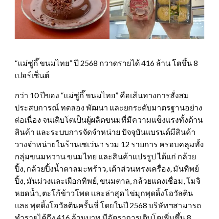
“แม่ซู่กี๊ ขนมไทย” ปี 2568 กวาดรายได้ 416 ล้าน โตขึ้น 8
เปอร์เซ็นต์
กว่า 10 ปีของ “แม่ซู่กี๊ ขนมไทย” คือเส้นทางการสั่งสม
ประสบการณ์ ทดลอง พัฒนา และยกระดับมาตรฐานอย่าง
ต่อเนื่อง จนเติบโตเป็นผู้ผลิตขนมที่มีความแข็งแรงทั้งด้าน
สินค้า และระบบการจัดจำหน่าย ปัจจุบันแบรนด์มีสินค้า
วางจำหน่ายในร้านเซเว่นฯ รวม 12 รายการ ครอบคลุมทั้ง
กลุ่มขนมหวาน ขนมไทย และสินค้าแปรรูป ได้แก่ กล้วย
ปิ้ง, กล้วยปิ้งน้ำตาลมะพร้าว, เต้าส่วนทรงเครื่อง, มันทิพย์
ปิ้ง, มันม่วงเเละเผือกทิพย์, ขนมตาล, กล้วยแดงเชื่อม, โมจิ
หยดน้ำ, ตะโก้ข้าวโพด และล่าสุด ไข่มุกพุดดิ้งโอวัลติน
และ พุดดิ้งโอวัลตินครั้นชี่ โดยในปี 2568 บริษัทฯสามารถ
ทำรายได้ถึง 416 ล้านบาท มีอัตราการเติบโตเพิ่มขึ้น 8