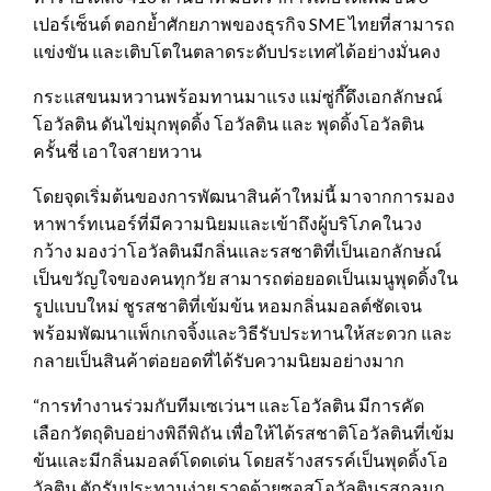
เปอร์เซ็นต์ ตอกย้ำศักยภาพของธุรกิจ SME ไทยที่สามารถ
แข่งขัน และเติบโตในตลาดระดับประเทศได้อย่างมั่นคง
กระแสขนมหวานพร้อมทานมาแรง แม่ซู่กี๊ดึงเอกลักษณ์
โอวัลติน ดันไข่มุกพุดดิ้ง โอวัลติน และ พุดดิ้งโอวัลติน
ครั้นชี่ เอาใจสายหวาน
โดยจุดเริ่มต้นของการพัฒนาสินค้าใหม่นี้ มาจากการมอง
หาพาร์ทเนอร์ที่มีความนิยมและเข้าถึงผู้บริโภคในวง
กว้าง มองว่าโอวัลตินมีกลิ่นและรสชาติที่เป็นเอกลักษณ์
เป็นขวัญใจของคนทุกวัย สามารถต่อยอดเป็นเมนูพุดดิ้งใน
รูปแบบใหม่ ชูรสชาติที่เข้มข้น หอมกลิ่นมอลต์ชัดเจน
พร้อมพัฒนาแพ็กเกจจิ้งและวิธีรับประทานให้สะดวก และ
กลายเป็นสินค้าต่อยอดที่ได้รับความนิยมอย่างมาก
“การทำงานร่วมกับทีมเซเว่นฯ และโอวัลติน มีการคัด
เลือกวัตถุดิบอย่างพิถีพิถัน เพื่อให้ได้รสชาติโอวัลตินที่เข้ม
ข้นและมีกลิ่นมอลต์โดดเด่น โดยสร้างสรรค์เป็นพุดดิ้งโอ
วัลติน ตักรับประทานง่าย ราดด้วยซอสโอวัลตินรสกลมก