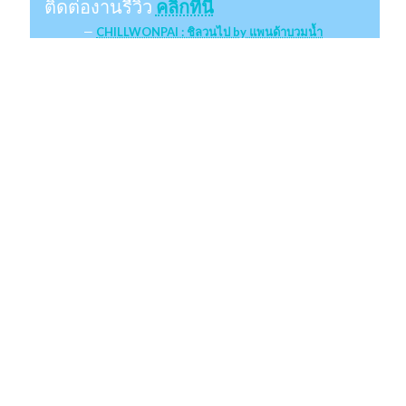
ติดต่องานรีวิว
คลิกที่นี่
CHILLWONPAI : ชิลวนไป by แพนด้าบวมน้ำ