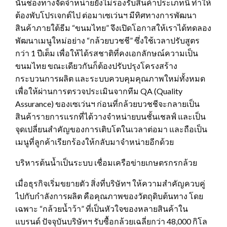
นั้นช่องทางจัดจำหน่ายยังไม่รองรับสินค้าประเภทนี้ ทำให้
ต้องพับโปรเจกต์ไป ต่อมาเซเว่นฯ มีทิศทางการพัฒนา
สินค้าภายใต้ธีม “ขนมไทย” จึงเปิดโอกาสให้เราได้ทดลอง
พัฒนาเมนูใหม่อย่าง “กล้วยบวชชี” ซึ่งใช้เวลาปรับสูตร
กว่า 1 ปีเต็ม เพื่อให้ได้รสชาติที่คงเอกลักษณ์ความเป็น
ขนมไทย ขณะเดียวกันก็ต้องปรับปรุงโครงสร้าง
กระบวนการผลิต และระบบควบคุมคุณภาพใหม่ทั้งหมด
เพื่อให้ผ่านการตรวจประเมินจากทีม QA (Quality
Assurance) ของเซเว่นฯ ก่อนที่กล้วยบวชชีจะกลายเป็น
สินค้ารายการแรกที่ได้วางจำหน่ายบนชั้นเชลฟ์ และเป็น
จุดเปลี่ยนสำคัญของการเติบโตในเวลาต่อมา และถือเป็น
เมนูที่ลูกค้าเรียกร้องให้กลับมาจำหน่ายอีกด้วย
บริหารต้นน้ำเป็นระบบ เชื่อมเครือข่ายเกษตรกรกล้วย
เมื่อธุรกิจเริ่มขยายตัว สิ่งที่บริษัทฯ ให้ความสำคัญควบคู่
ไปกับกำลังการผลิต คือคุณภาพของวัตถุดิบต้นทาง โดย
เฉพาะ “กล้วยน้ำว้า” ที่เป็นหัวใจของหลายสินค้าใน
แบรนด์ ปัจจุบันบริษัทฯ รับซื้อกล้วยเฉลี่ยกว่า 48,000 กิโล