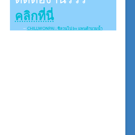
คลิกที่นี่
CHILLWONPAI : ชิลวนไป by แพนด้าบวมน้ำ