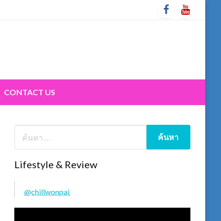
CONTACT US
Lifestyle & Review
@chillwonpai