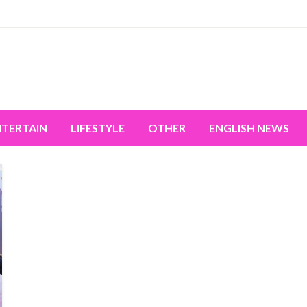
miss the world's movement.
NTERTAIN
LIFESTYLE
OTHER
ENGLISH NEWS