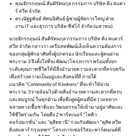
คุณจักรกฤษณ์ สันติรัตนกุล กรรมการ บริษัท คิง สแคว
ร์ สวีท จำกัด
ดร.ณัฐฐพันธ์ ทัศนนิพันธ์ ผู้ช่วยผู้จัดการใหญ่ ฝ่าย
งาน IT และธุรการ บริษัท ซีฟโก้ จำกัด (มหาชน)
นายจักรกฤษณ์ สันติรัตนกุล กรรมการ บริษัท คิง สแควร์
สวีท จำกัด กล่าวว่า เครือสหพัฒน์เล็งเห็นความต้องการ
ของกลุ่มผู้พักอาศัยทั้งผู้ปกครอง นักเรียนและผู้คนย่าน
พระราม 3 จึงตั้งใจที่จะพัฒนาโครงการฯ พร้อมทั้งยก
ระดับคุณภาพชีวิตให้มีสิ่งอำนวยความสะดวกที่ครบครัน
เพื่อสร้างความเป็นอยู่และสังคมที่ดี ภายใต้
แนวคิด “Community of Kindness” ที่จะทำให้ย่าน
พระราม 3 รายล้อมไปด้วยสิ่งอำนวยความสะดวกที่ครบ
และสมบูรณ์ ในทุกด้าน เพื่อดึงดูดผู้คนที่มีความหลาก
หลายทางเชื้อชาติและวัฒนธรรมให้เข้ามาอยู่อาศัยและ
ใช้ชีวิตร่วมกัน โดยดึง 2 พาร์ทเนอร์ “โตคิว
คอร์ปอเรชั่น” และ “ดุสิตธานี” ร่วมกันพัฒนา “ดุสิต สวีท
คิงสแควร์ กรุงเทพฯ” โครงการเซอร์วิสอะพาร์ตเมนต์ที่