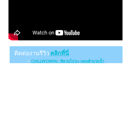
ติดต่องานรีวิว
คลิกที่นี่
CHILLWONPAI : ชิลวนไป by แพนด้าบวมน้ำ