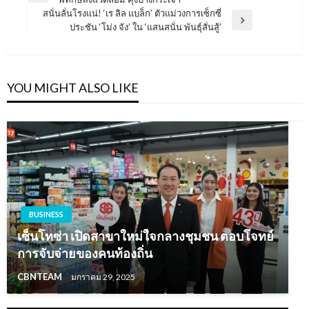
เรื่อง
Post
สนั่นลั่นโรงแน่! ‘เร ลิล แบล็ก’ ตัวแม่วงการเซ็กซี่
Next
ประชัน ‘โม่ง จัง’ ใน ‘แสนสนั่น พันธุ์สั่นสู้’
Post
YOU MIGHT ALSO LIKE
BUSINESS
เซ็นโทซ่า เปิดสาขาใหม่ใจกลางชุมชน ตอบโจทย์
การจับจ่ายของคนท้องถิ่น
CBNTEAM
มกราคม 29, 2025