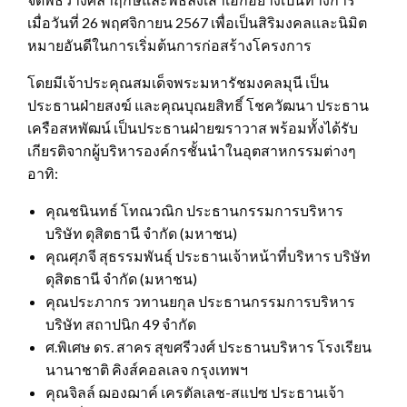
เมื่อวันที่ 26 พฤศจิกายน 2567 เพื่อเป็นสิริมงคลและนิมิต
หมายอันดีในการเริ่มต้นการก่อสร้างโครงการ
โดยมีเจ้าประคุณสมเด็จพระมหารัชมงคลมุนี เป็น
ประธานฝ่ายสงฆ์ และคุณบุณยสิทธิ์ โชควัฒนา ประธาน
เครือสหพัฒน์ เป็นประธานฝ่ายฆราวาส พร้อมทั้งได้รับ
เกียรติจากผู้บริหารองค์กรชั้นนำในอุตสาหกรรมต่างๆ
อาทิ:
คุณชนินทธ์ โทณวณิก ประธานกรรมการบริหาร
บริษัท ดุสิตธานี จำกัด (มหาชน)
คุณศุภจี สุธรรมพันธุ์ ประธานเจ้าหน้าที่บริหาร บริษัท
ดุสิตธานี จำกัด (มหาชน)
คุณประภากร วทานยกุล ประธานกรรมการบริหาร
บริษัท สถาปนิก 49 จำกัด
ศ.พิเศษ ดร. สาคร สุขศรีวงศ์ ประธานบริหาร โรงเรียน
นานาชาติ คิงส์คอลเลจ กรุงเทพฯ
คุณจิลล์ ฌองฌาค์ เครตัลเลช-สแปซ ประธานเจ้า