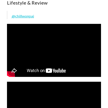
Lifestyle & Review
@chillwonpai