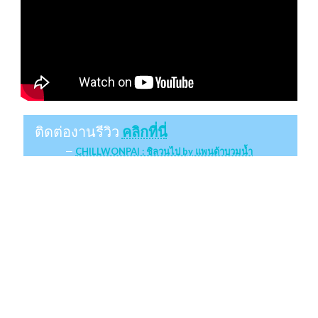
ติดต่องานรีวิว
คลิกที่นี่
CHILLWONPAI : ชิลวนไป by แพนด้าบวมน้ำ