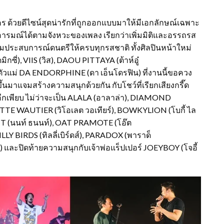
ใคร ด้วยดีไซน์สุดน่ารักที่ถูกออกแบบมาให้มีเอกลักษณ์เฉพาะ
นอารมณ์ได้ตามจังหวะของเพลง เรียกว่าเพิ่มมิติและอรรถรส
มประสบการณ์ดนตรีให้ครบทุกรสชาติ ทั้งศิลปินหน้าใหม่
ซี่), VIIS (วิส), DAOU PITTAYA (ต้าห์อู๋
งตัวแม่ DA ENDORPHINE (ดา เอ็นโดรฟิน) ที่งานนี้ขอควง
นมาแจมสร้างความสนุกด้วยกัน กับโชว์ที่เรียกเสียงกรี๊ด
ๆ อีกเพียบ ไม่ว่าจะเป็น ALALA (อาลาล่า), DIAMOND
E WAUTIER (วิโอเลต วอเทียร์), BOWKYLION (โบกี้ ไล
T (นนท์ ธนนท์), OAT PRAMOTE (โอ๊ต
LY BIRDS (ทิลลี่เบิร์ดส์), PARADOX (พาราด็
และปิดท้ายความสนุกกับเจ้าพ่อแร็ปเปอร์ JOEYBOY (โจอี้