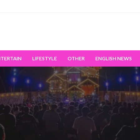
miss the world's movement.
NTERTAIN
LIFESTYLE
OTHER
ENGLISH NEWS