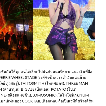
ประชันกันให้ทุกคนได้เลือกไปมันกับดนตรีหลากแนว เริ่มที่ฝั่ง
ปีแรก FERRIS WHEEL STAGE (เวทีชิงช้าสวรรค์) อัดแน่นด้วย
จอี้ ภูวศิษฐ์), TAITOSMITH (ไททศมิตร), THREE MAN
(ลาบานูน), BIG ASS (บิ๊กแอส), POTATO (โปเต
HINE (สล็อตแมชชีน), LOMOSONIC (โลโมโซนิก), NUM
มาน์เท่นของ COCKTAIL (ค็อกเทล) ถือเป็นเวทีที่สร้างสีสัน