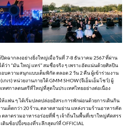
้ปิดฉากลงอย่างยิ่งใหญ่เมื่อวันที่ 7-8 ธันวาคม 2567 ที่ผ่าน
้ว่า “มัน ใหญ่ แทร่” สมชื่อจริง ๆ เพราะอัดแน่นด้วยศิลปิน
ความสนุกแบบเต็มพิกัด ตลอด 2 วัน 2 คืน ผู้เข้าร่วมงาน
เกเร) หน่วยงานภายใต้ GMM SHOW (จีเอ็มเอ็มโชว์) ผู้
ทศกาลดนตรีที่ใหญ่ที่สุดในประเทศไทยอย่างต่อเนื่อง
ง ให้แฟน ๆ ได้เริ่มปลดปล่อยอิสระการพักผ่อนด้วยการเดินกิน
วยร้านเด็ดกว่า 20 ร้าน, ตลาดสามย่าน แหล่งรวมร้านอาหารคัด
 ตลาดรวมอาหารอร่อยที่พี่ ๆ เจ้าถิ่นในพื้นที่เขาใหญ่คัดสรร
ินช้อปปิ้งของที่ระลึกสุดเก๋ที่ OFFICIAL