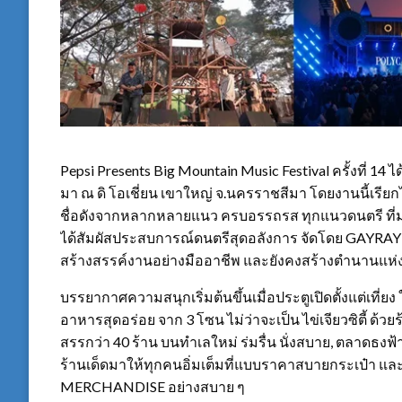
Pepsi Presents Big Mountain Music Festival ครั้งที่ 14 ได
มา ณ ดิ โอเชี่ยน เขาใหญ่ จ.นครราชสีมา โดยงานนี้เรียกได
ชื่อดังจากหลากหลายแนว ครบอรรถรส ทุกแนวดนตรี ที่มอบ
ได้สัมผัสประสบการณ์ดนตรีสุดอลังการ จัดโดย GAYRAY (
สร้างสรรค์งานอย่างมืออาชีพ และยังคงสร้างตำนานแห่งเ
บรรยากาศความสนุกเริ่มต้นขึ้นเมื่อประตูเปิดตั้งแต่เที่ย
อาหารสุดอร่อย จาก 3 โซน ไม่ว่าจะเป็น ไข่เจียวซิตี้ ด้
สรรกว่า 40 ร้าน บนทำเลใหม่ ร่มรื่น นั่งสบาย, ตลาดธงฟ้า
ร้านเด็ดมาให้ทุกคนอิ่มเต็มที่แบบราคาสบายกระเป๋า และเด
MERCHANDISE อย่างสบาย ๆ