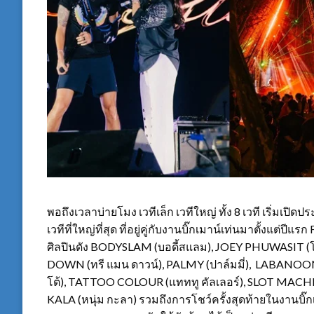
พอถึงเวลาบ่ายโมง เวทีเล็ก เวทีใหญ่ ทั้ง 8 เวที เริ่มเปิด
เวทีที่ใหญ่ที่สุด ที่อยู่คู่กับงานบิ๊กเมาน์เท่นมาตั้งแต่
ศิลปินดัง BODYSLAM (บอดี้สแลม), JOEY PHUWASIT (โ
DOWN (ทรี แมน ดาวน์), PALMY (ปาล์มมี่), LABANOON 
โต้), TATTOO COLOUR (แทททู คัลเลอร์), SLOT MAC
KALA (หนุ่ม กะลา) รวมถึงการโชว์ครั้งสุดท้ายในงานบิ๊กเ