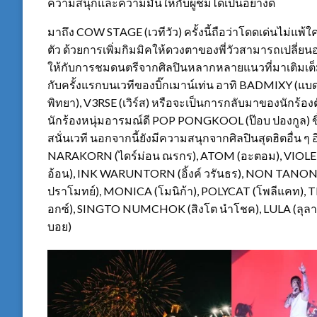
ความสนุกและความมันให้กับผู้ชมได้เป็นอย่างดี
มาถึง COW STAGE (เวทีวัว) ครั้งนี้ถือว่าโดดเด่นไม่แพ้
ตัว ด้วยการเพิ่มกิมมิคให้ดวงตาของพี่วัวสามารถเปลี่ย
ให้กับการชมดนตรีจากศิลปินหลากหลายแนวที่มาเติมเต็
กับครั้งแรกบนเวทีของบิ๊กเมาน์เท่น อาทิ BADMIXY (แบดมิก
พิทยา), V3RSE (เวิร์ส) หรือจะเป็นการกลับมาของนักร้อ
นักร้องหนุ่มอารมณ์ดี POP PONGKOOL (ป๊อบ ปองกูล) ขึ้
สนั่นเวที นอกจากนี้ยังมีความสนุกจากศิลปินสุดฮิตอื่น 
NARAKORN (ไดร์ม่อน ณรกร), ATOM (อะตอม), VIOLETT
อ้อน), INK WARUNTORN (อิ้งค์ วรันธร), NON TANON
ปราโมทย์), MONICA (โมนิก้า), POLYCAT (โพลีแคท), TIL
อกซ์), SINGTO NUMCHOK (สิงโต นำโชค), LULA (ลุลา) 
บอย)