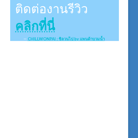
ติดต่องานรีวิว
คลิกที่นี่
CHILLWONPAI : ชิลวนไป by แพนด้าบวมน้ำ