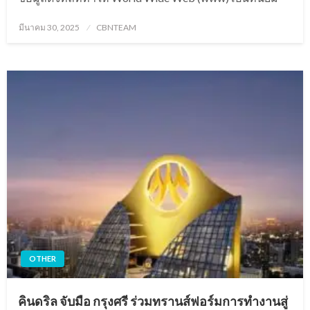
Posted
มีนาคม 30, 2025
CBNTEAM
on
OTHER
คินดริล จับมือ กรุงศรี ร่วมทรานส์ฟอร์มการทำงานสู่