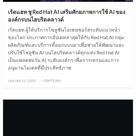
เร้ดแฮท ชู Red Hat AI เสริมศักยภาพการใช้ AI ของ
องค์กรบนไฮบริดคลาวด์
เร้ดแฮท ผู้ให้บริการโซลูชันโอเพ่นซอร์สระดับแนวหน้า
ของโลก ประกาศการอัปเดทล่าสุดให้กับ Red Hat AI กลุ่ม
ผลิตภัณฑ์และบริการที่ออกแบบมาเพื่อช่วยให้พัฒนาและ
ปรับใช้โซลูชัน AI บนไฮบริดคลาวด์ทุกแห่ง Red Hat AI
เป็นแพลตฟอร์ม AI ระดับองค์กร เพื่อการเทรนและการ
อนุมานโมเดลที่มีประสิทธิภาพ
Posted
เมษายน 11, 2025
CBNTEAM
on