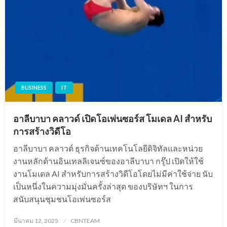
BUSINESS
IT
อาลีบาบา คลาวด์ เปิดโอเพ่นซอร์ส โมเดล AI สำหรับ
การสร้างวิดีโอ
อาลีบาบา คลาวด์ ธุรกิจด้านเทคโนโลยีดิจิทัลและหน่วย
งานหลักด้านอินเทลลิเจนซ์ของอาลีบาบา กรุ๊ป เปิดให้ใช้
งานโมเดล AI สำหรับการสร้างวิดีโอโดยไม่มีค่าใช้จ่าย นับ
เป็นหนึ่งในความมุ่งมั่นครั้งล่าสุด ของบริษัทฯ ในการ
สนับสนุนชุมชนโอเพ่นซอร์ส
Posted
มีนาคม 12, 2025
CBNTEAM
on