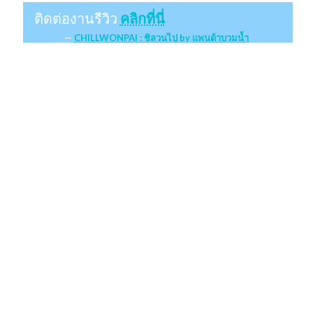
ติดต่องานรีวิว
คลิกที่นี่
CHILLWONPAI : ชิลวนไป by แพนด้าบวมน้ำ