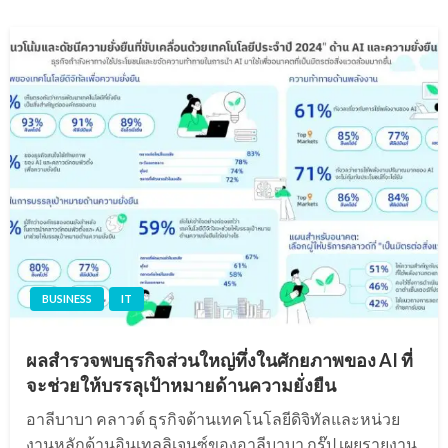
BUSINESS
IT
ผลสำรวจพบธุรกิจส่วนใหญ่ทึ่งในศักยภาพของ AI ที่
จะช่วยให้บรรลุเป้าหมายด้านความยั่งยืน
อาลีบาบา คลาวด์ ธุรกิจด้านเทคโนโลยีดิจิทัลและหน่วย
งานหลักด้านอินเทลลิเจนซ์ของอาลีบาบา กรุ๊ป เผยรายงาน