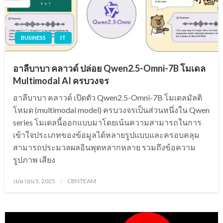
BUSINESS
IT
อาลีบาบา คลาวด์ ปล่อย Qwen2.5-Omni-7B โมเดล
Multimodal AI ครบวงจร
อาลีบาบา คลาวด์ เปิดตัว Qwen2.5-Omni-7B โมเดลมัลติ
โหมด (multimodal model) ครบวงจรเป็นส่วนหนึ่งใน Qwen
series โมเดลนี้ออกแบบมาโดยเน้นความสามารถในการ
เข้าใจประเภทของข้อมูลได้หลายรูปแบบและครอบคลุม
สามารถประมวลผลอินพุตหลากหลาย รวมถึงข้อความ
รูปภาพ เสียง
Posted
เมษายน 5, 2025
CBNTEAM
on