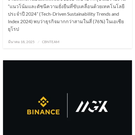
“แนวโน้มและดัชนีความยั่งยืนที่ขับเคลื่อนด้วยเทคโนโลยี
ประจำปี 2024” (Tech-Driven Sustainability Trends and
Index 2024) พบว่าธุรกิจมากกว่าสามในสี่ (76%) ในเอเชีย
ยุโรป
Posted
มีนาคม 18, 2025
CBNTEAM
on