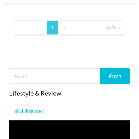
Posts
pagination
1
2
ถัดไป
Lifestyle & Review
@chillwonpai