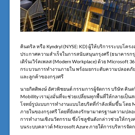
คินดริล หรือ Kyndryl (NYSE: KD) ผู้ให้บริการระบบโคร
ประกาศความสำเร็จในการสนับสนุนกรุงศรี (ธนาคารกรุง
เดิร์นเวิร์คเพลส (Modern Workplace) ด้วย Microsoft 3
กระบวนการทำงานภายใน พร้อมยกระดับความปลอดภัย เพื่
และลูกค้าของกรุงศรี
นายกิตติพงษ์ อัศวพิชยนต์ กรรมการผู้จัดการ บริษัท คิ
Mobility เรามุ่งมั่นที่จะช่วยเปลี่ยนทุกพื้นที่ให้กลายเป
โจทย์รูปแบบการทำงานแบบไฮบริดที่กำลังเพิ่มขึ้น โดย 
ภายในของกรุงศรี โดยที่ยังคงรักษามาตรฐานความปลอด
การทำงานเชิงนวัตกรรม ซึ่งโซลูชันดังกล่าวช่วยให้กรุงศ
บนระบบคลาวด์ Microsoft Azure ภายใต้การบริหารจั