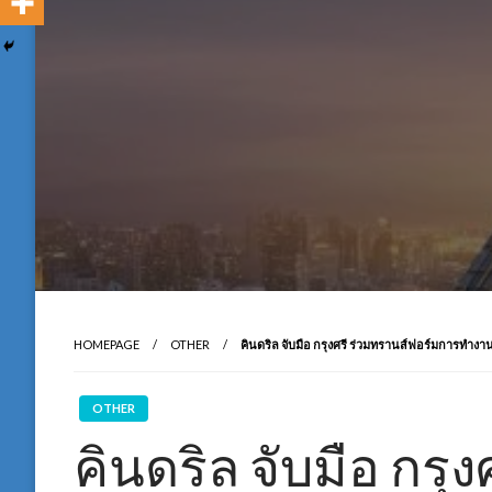
HOMEPAGE
OTHER
คินดริล จับมือ กรุงศรี ร่วมทรานส์ฟอร์มการ
OTHER
คินดริล จับมือ กรุ