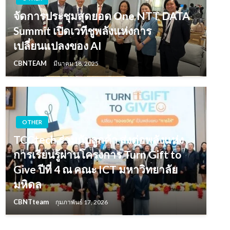
จัดการประชุมสุดยอด One NTT DATA
Summit เปิดเวทีชูพลังแห่งการ
เปลี่ยนแปลงของ AI
CBNTEAM
มีนาคม 18, 2025
OTHER
TCCtech ร่วมกับลูกค้า ส่งต่อพลังแห่ง
การเรียนรู้ผ่านโครงการ Turn Gift to
Give ปีที่ 4 ณ คณะ ICT มหาวิทยาลัย
มหิดล
CBNTteam
กุมภาพันธ์ 17, 2026