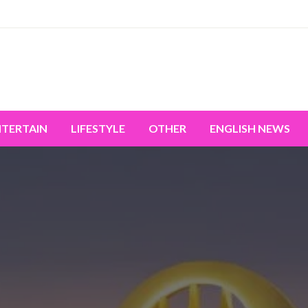
miss the world's movement.
NTERTAIN
LIFESTYLE
OTHER
ENGLISH NEWS