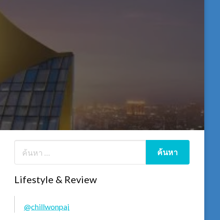
Lifestyle & Review
@chillwonpai