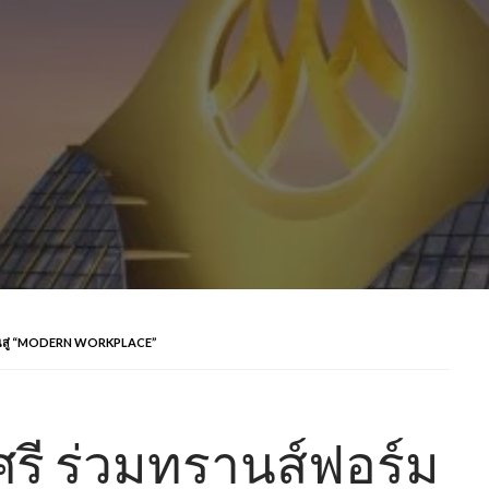
ทำงานสู่ “MODERN WORKPLACE”
งศรี ร่วมทรานส์ฟอร์ม