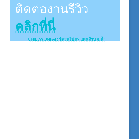
ติดต่องานรีวิว
คลิกที่นี่
CHILLWONPAI : ชิลวนไป by แพนด้าบวมน้ำ