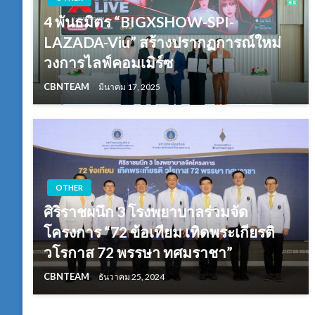
4 พันธมิตร “BIGXSHOW-SPI-
LAZADA-Viu” สร้างปรากฏการณ์ใหม่
วงการไลฟ์คอมเมิร์ซ
CBNTEAM
มีนาคม 17, 2025
OTHER
ศิริราชผนึก 3 โรงพยาบาลร่วมจัด
โครงการ “72 ข้อเทียม เทิดพระเกียรติ
วโรกาส 72 พรรษา ทศมราชา”
CBNTEAM
ธันวาคม 25, 2024