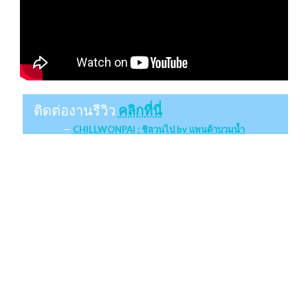
ติดต่องานรีวิว
คลิกที่นี่
CHILLWONPAI : ชิลวนไป by แพนด้าบวมน้ำ