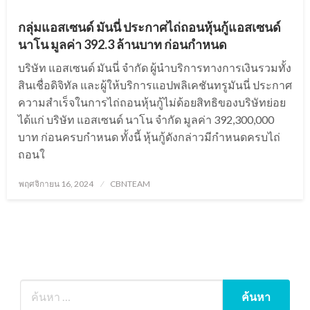
กลุ่มแอสเซนด์ มันนี่ ประกาศไถ่ถอนหุ้นกู้แอสเซนด์
นาโน มูลค่า 392.3 ล้านบาท ก่อนกำหนด
บริษัท แอสเซนด์ มันนี่ จำกัด ผู้นำบริการทางการเงินรวมทั้ง
สินเชื่อดิจิทัล และผู้ให้บริการแอปพลิเคชันทรูมันนี่ ประกาศ
ความสำเร็จในการไถ่ถอนหุ้นกู้ไม่ด้อยสิทธิของบริษัทย่อย
ได้แก่ บริษัท แอสเซนด์ นาโน จำกัด มูลค่า 392,300,000
บาท ก่อนครบกำหนด ทั้งนี้ หุ้นกู้ดังกล่าวมีกำหนดครบไถ่
ถอนใ
Posted
พฤศจิกายน 16, 2024
CBNTEAM
on