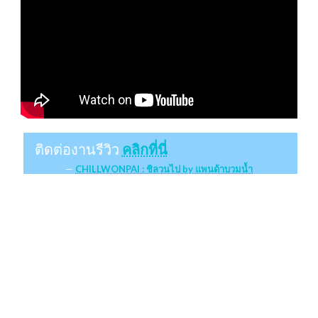
ติดต่องานรีวิว
คลิกที่นี่
CHILLWONPAI : ชิลวนไป by แพนด้าบวมน้ำ