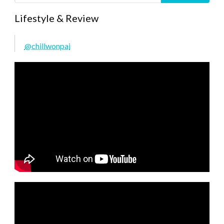
Lifestyle & Review
@chillwonpai