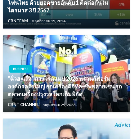
โฟนไทย ด้วยยอดขายอันดับ 1 ติดต่อกันใน
ไตรมาส 3 ปี 2567
CBNTEAM
พฤศจิกายน 15, 2024
BUSINESS
“ฉั่วฮะเส็ง” กางโรดแมป 2026 ทรานส์ฟอร์ม
องค์กรครั้งใหญ่ ยกเครื่องดิจิทัล-ซัพพลายเชน รุก
ตลาดเครื่องปรุงรสโลกเต็มพิกัด
CBNT CHANNEL
พฤษภาคม 29, 2026