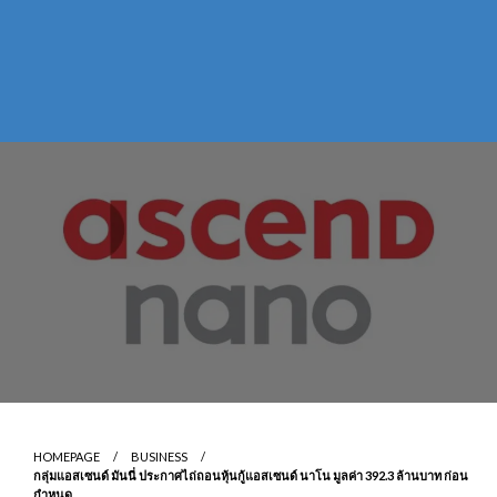
HOMEPAGE
BUSINESS
กลุ่มแอสเซนด์ มันนี่ ประกาศไถ่ถอนหุ้นกู้แอสเซนด์ นาโน มูลค่า 392.3 ล้านบาท ก่อน
กำหนด