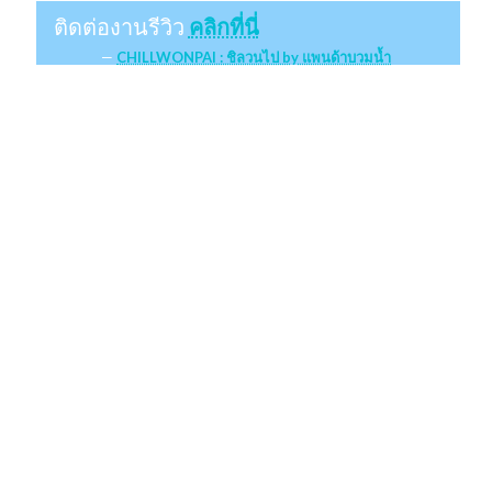
ติดต่องานรีวิว
คลิกที่นี่
CHILLWONPAI : ชิลวนไป by แพนด้าบวมน้ำ