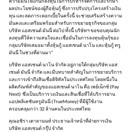
ความมั่นใจแก่นักลงทุนในการบริหารจัดการและรักษา
ผลประโยชน์ของผู้ถือหุ้นกู้ ซึ่งการปรับปรุงโครงสร้างเงิน
ทุน และลดภาระดอกเบี้ยในครั้งนี้ จะช่วยเสริมสร้างความ
มั่นคงและเตรียมพร้อมสำหรับการขยายธุรกิจของกลุ่ม
บริษัท แอสเซนด์ มันนี่ ต่อไป ทั้งนี้ บริษัทฯ ขอขอบคุณนัก
ลงทุนที่ให้ความสนใจและเชื่อมั่นในการลงทุนหุ้นกุ้ของ
กลุ่มบริษัทเสมอมาทั้งหุ้นกู้ แอสเซนด์ นาโน และหุ้นกู้ ทรู
มันนี่ ในช่วงที่ผ่านมา”
บริษัท แอสเซนด์ นาโน จำกัด อยู่ภายใต้กลุ่มบริษัท แอส
เซนด์ มันนี่ จำกัด และมีบทบาทสำคัญในการขยายบริการ
และการเข้าถึงสินเชื่อดิจิทัลในประเทศไทย โดยหนึ่งใน
ผลิตภัณฑ์สำคัญของแอสเซนด์ นาโน คือ เพย์เน็กซ์ (Pay
Next) ซึ่งเป็นบริการวงเงินและสินเชื่อที่ให้บริการผ่าน
แอปพลิเคชันทรูมันนี่ (TrueMoney) ที่มีผู้ใช้งาน
ครอบคลุมกว่า 32 ล้านคนในประเทศไทย
คุณอชิรา เตาลานนท์ ประธานเจ้าหน้าที่ฝ่ายการเงิน
บริษัท แอสเซนด์ กรุ๊ป จำกัด