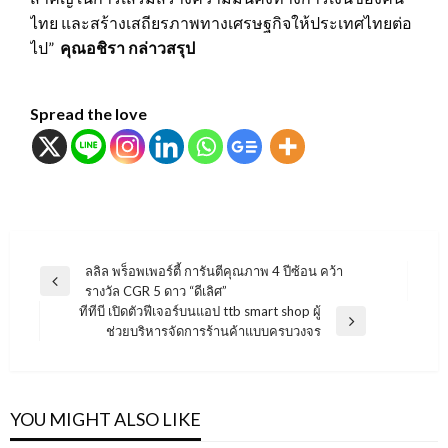
ไทย และสร้างเสถียรภาพทางเศรษฐกิจให้ประเทศไทยต่อ
ไป”
คุณอชิรา กล่าวสรุป
Spread the love
แนะแนว
ลลิล พร็อพเพอร์ตี้ การันตีคุณภาพ 4 ปีซ้อน คว้า
Previous
รางวัล CGR 5 ดาว “ดีเลิศ”
เรื่อง
Post
ทีทีบี เปิดตัวฟีเจอร์บนแอป ttb smart shop ผู้
Next
ช่วยบริหารจัดการร้านค้าแบบครบวงจร
Post
YOU MIGHT ALSO LIKE