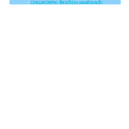
CHILLWONPAI : ชิลวนไป by แพนด้าบวมน้ำ