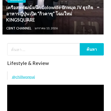
เครือสหพัฒน์ ผนึก Colowide ปักหมุด JV ธุรกิจ
อาหารญี่ปุ่น เปิด “กิวคาขุ” โฉมใหม่
KINGSQUARE
CBNT CHANNEL
มกราคม 13, 2026
Lifestyle & Review
@chillwonpai