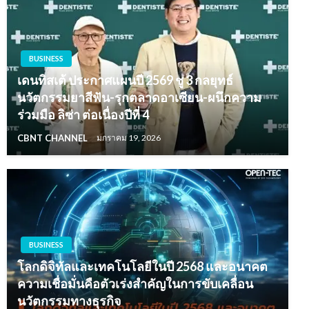
BUSINESS
เดนทิสเต้ ประกาศแผนปี 2569 ชู 3 กลยุทธ์
นวัตกรรมยาสีฟัน-รุกตลาดอาเซียน-ผนึกความ
ร่วมมือ ลิซ่า ต่อเนื่องปีที่ 4
CBNT CHANNEL
มกราคม 19, 2026
BUSINESS
โลกดิจิทัลและเทคโนโลยีในปี 2568 และอนาคต
ความเชื่อมั่นคือตัวเร่งสำคัญในการขับเคลื่อน
นวัตกรรมทางธุรกิจ