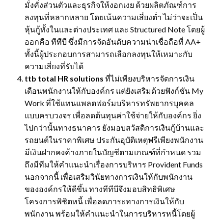
มั่งคั่งส่วนตัวและธุรกิจให้งอกเงย ด้วยผลิตภัณฑ์การ
ลงทุนที่หลากหลาย โดยเน้นความเสี่ยงต่ำ ไม่ว่าจะเป็น
หุ้นกู้ทั้งในและต่างประเทศ และ Structured Note โดยผู้
ออกคือ ทีทีบี ซึ่งมีการจัดอันดับความน่าเชื่อถือที่ AA+
ทั้งนี้ผู้ประกอบการสามารถเลือกลงทุนให้เหมาะกับ
ความเสี่ยงที่รับได้
ttb total HR solutions
ที่ไม่เพียงบริหารจัดการเงิน
เดือนพนักงานให้กับองค์กร แต่ยังเสริมด้วยฟังก์ชัน My
Work ที่ใช้แทนแพลตฟอร์มบริหารทรัพยากรบุคคล
แบบครบวงจร เพื่อลดต้นทุนค่าใช้จ่ายให้กับองค์กร ยิ่ง
ไปกว่านั้นทางธนาคาร ยังมอบสวัสดิการเงินกู้บ้านและ
รถยนต์ในราคาพิเศษ ประกันอุบัติเหตุฟรีเพียงพนักงาน
มีเงินฝากคงค้างภายในบัญชีตามเกณฑ์ที่กำหนด รวม
ถึงมีทีมให้คำแนะนำเรื่องการบริหาร Provident Funds
นอกจากนี้ เพื่อเสริมวินัยทางการเงินให้กับพนักงาน
ขององค์กรให้ดีขึ้น ทางทีทีบีจึงมอบสิทธิพิเศษ
โครงการพิชิตหนี้ เพื่อลดภาระทางการเงินให้กับ
พนักงาน พร้อมให้คำแนะนำในการบริหารหนี้โดยผู้