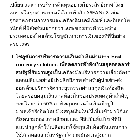
เปลี่ยน และการบริหารต้นทุนอย่างมีประสิทธิภาพ โดย
เฉพาะในอุตสาหกรรมที่มีการค้ากับ ASEAN+3 เช่น
อุตสาหกรรมอาหารและเครื่องดื่ม เคมีภัณฑ์ และอิเลกโท
รนิกส์ ที่มีสัดส่วนมากกว่า 50% ของการค้าระหว่าง
ประเทศของไทย ด้วยโซลูชันทางการเงินของทีทีบีอย่าง
ครบวงจร
โซลูชันการบริหารความเสี่ยงค่าเงินผ่าน ttb local
currency solutions เพื่อลดการพึ่งพิงเงินสกุลดอลลาร์
สหรัฐที่ผันผวนสูง
เป็นเครื่องมือบริหารความเสี่ยงอัตรา
แลกเปลี่ยนอย่างมีประสิทธิภาพ สำหรับผู้นำเข้า-ส่ง
ออก ด้วยบริการจัดการธุรกรรมผ่านสกุลเงินท้องถิ่น
โดยครอบคลุมเงินสกุลท้องถิ่นของประเทศคู่ค้าสำคัญ
ของไทยกว่า 50% อาทิ สกุลหยวนจีน อินเดียรูปี
มาเลเซียริงกิต โดยมี 3 สกุลเงินใหม่ที่เพิ่มเข้ามา ได้แก่
เวียดนามดอง เกาหลีวอน และ ฟิลิปปินส์เปโซ ทีทีบี
แนะนำลูกค้าให้เปลี่ยนมาใช้สกุลเงินท้องถิ่นแทนการ
ใช้สกุลดอลลาร์สหรัฐที่มีความผันผวนสูงมาก