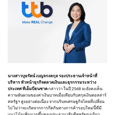
นางสาวบุษรัตน์ เบญจรงคกุล รองประธานเจ้าหน้าที่
บริหาร หัวหน้าธุรกิจตลาดเงินและธุรกรรมระหว่าง
ประเทศ ทีเอ็มบีธนชาต
กล่าวว่า ในปี 2568 จะยังคงเห็น
ความผันผวนของค่าเงินบาทเมื่อเทียบกับสกุลเงินดอลล่าร์
สหรัฐฯ สูงอย่างต่อเนื่อง จากบริบทเศรษฐกิจไทยที่เปลี่ยน
ไป ไม่ว่าจะเกิดจากการกีดกันทางการค้ารอบใหม่นี้ที่มี
แนวโน้มเพิ่มมากขึ้นของประธานาธิบดีสหรัฐอเมริกา