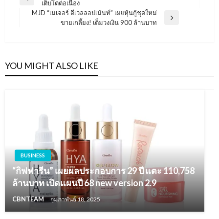
Previous
เติบโตต่อเนื่อง
เรื่อง
Post
MJD “เมเจอร์ ดีเวลลอปเม้นท์” เผยหุ้นกู้ชุดใหม่
Next
ขายเกลี้ยง! เต็มวงเงิน 900 ล้านบาท
Post
YOU MIGHT ALSO LIKE
BUSINESS
“กิฟฟารีน” เผยผลประกอบการ 29 ปี แตะ 110,758
ล้านบาท เปิดแผนปี 68 new version 2.9
CBNTEAM
กุมภาพันธ์ 18, 2025