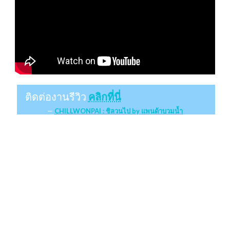
ติดต่องานรีวิว
คลิกที่นี่
CHILLWONPAI : ชิลวนไป by แพนด้าบวมน้ำ