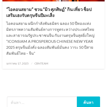
“ไอคอนสยาม” ชวน “มิว ศุภศิษฏ์” กิน เที่ยว ช็อป
เสริมเฮงรับตรุษจีนปีมะเส็ง
ไอคอนสยาม ผนึกกำลังพันธมิตร ฉลอง 50 ปีทองแห่ง
มิตรภาพความสัมพันธ์ทางการทูตระหว่างประเทศไทย
และสาธารณรัฐประชาชนจีน กับงานตรุษจีนสุดยิ่งใหญ่
“ICONSIAM A PROSPEROUS CHINESE NEW YEAR
2025 ตรุษจีนมั่งคั่ง ฉลองสัมพันธ์มั่นคง วาระ 50 ปีสาย
สัมพันธ์ไทย – จีน”
Posted
มกราคม 17, 2025
CBNTEAM
on