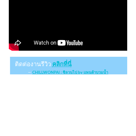
ติดต่องานรีวิว
คลิกที่นี่
CHILLWONPAI : ชิลวนไป by แพนด้าบวมน้ำ