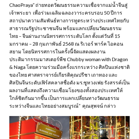
ChaoPraya” ถ่ายทอดวัฒนธรรมความเชื่อจากแม่น้ำจีนสู่
เจ้าพระยา เพื่อร่วมเฉลิมฉลองวาระครบรอบ 50 ปีการ
สถาปนาความสัมพันธ์ทางการทูตระหว่างประเทศไทยกับ
สาธารณรัฐประชาชนจีน พร้อมแลกเปลี่ยนวัฒนธรรม
ไทย – จีนผ่านงานนิทรรศการระดับโลก ตั้งแต่วันที่ 15
มกราคม – 28 กุมภาพันธ์ 2568 ณ ริเวอร์ พาร์ค ไอคอน
สยาม โดยนิทรรศการในครั้งนี้จัดแสดงผลงาน
ประติมากรรมมาสเตอร์พีช Chubby woman with Dragon
& Naga โดยความร่วมมือครั้งแรกระหว่าง ศิลปินแห่งชาติ
ของไทย ศาสตราจารย์เกียรติคุณปรีชา เถาทอง และ
ศิลปินจีนระดับเฟิร์สคลาสชื่อดัง มร.ซูหวงเฟย รังสรรค์เป็น
ผลงานที่แสดงถึงความเชื่อมโยงของทั้งสองประเทศให้
ใกล้ชิดกันมากขึ้น เป็นการแลกเปลี่ยนทางวัฒนธรรม
ระหว่างจีนและไทยอย่างสมบูรณ์” คุณสุพจน์ กล่าว