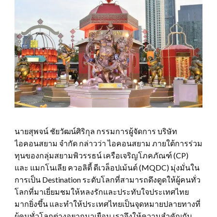
นายสุพจน์ ชัยวัฒน์ศิริกุล กรรมการผู้จัดการ บริษัท
ไอคอนสยาม จำกัด กล่าวว่า ไอคอนสยาม ภายใต้การร่วม
ทุนของกลุ่มสยามพิวรรธน์ เครือเจริญโภคภัณฑ์ (CP)
และ แมกโนเลีย ควอลิตี้ ดีเวล็อปเม้นต์ (MQDC) มุ่งมั่นใน
การเป็น Destination ระดับโลกที่สามารถดึงดูดให้ผู้คนทั่ว
โลกที่มาเยี่ยมชมให้หลงรักและประทับใจประเทศไทย
มากยิ่งขึ้น และทำให้ประเทศไทยเป็นจุดหมายปลายทางที่
ผู้คนทั่วโลกต่างอยากมาเยือน เราจึงให้ความสำคัญกับ