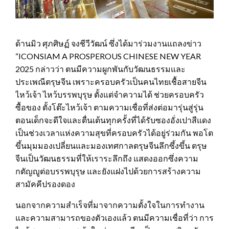
ด้านมิว ศุภศิษฏ์ จงชีวีวัฒน์ ซึ่งได้มาร่วมงานแถลงข่าว
“ICONSIAM A PROSPEROUS CHINESE NEW YEAR
2025 กล่าวว่า ตนมีความผูกพันกับวัฒนธรรมและ
ประเพณีตรุษจีน เพราะครอบครัวเป็นคนไทยเชื้อสายจีน
ไหว้เจ้า ไหว้บรรพบุรุษ ตั้งแต่จำความได้ ช่วยครอบครัว
ซื้อของ ตั้งโต๊ะไหว้เจ้า ตามความเชื่อที่ส่งต่อมารุ่นสู่รุ่น
ตอนเด็กจะดีใจและตื่นเต้นทุกครั้งที่ได้รับซองอั่งเปาสีแดง
เป็นช่วงเวลาแห่งความสุขที่ครอบครัวได้อยู่ร่วมกัน พอโต
ขึ้นมุมมองเปลี่ยนและมองเทศกาลตรุษจีนลึกซึ้งขึ้น ตรุษ
จีนเป็นวัฒนธรรมที่ให้เราระลึกถึง แสดงออกซึ่งความ
กตัญญูต่อบรรพบุรุษ และยังแฝงไปด้วยการสร้างความ
สามัคคีปรองดอง
นอกจากความสำเร็จที่มาจากความตั้งใจในการทำงาน
และความสามารถของตัวเองแล้ว ตนมีความเชื่อที่ว่า การ