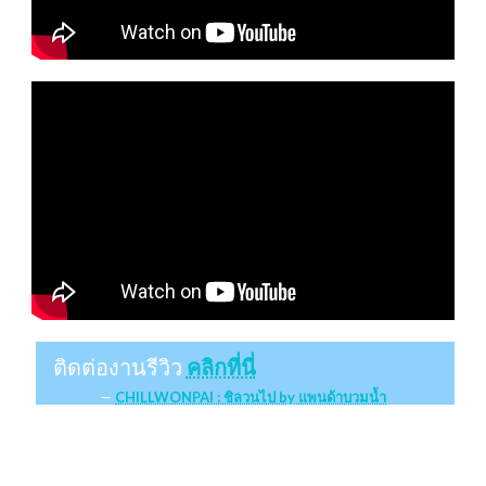
ติดต่องานรีวิว
คลิกที่นี่
CHILLWONPAI : ชิลวนไป by แพนด้าบวมน้ำ