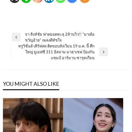
แนะแนว
จา สิงห์ชัย ฟาดยอดทะลุ 2ล้านวิว!! “มาเด้อ
Previous
ขวัญอ้าย” เพลงดีทัชใจ
เรื่อง
Post
ทรูวิชั่นส์ เสิร์ฟสด ติดขอบสังเวียน 19 ม.ค. นี้ ศึก
ใหญ่ ยูเอฟซี 311 อิสลาม มาฮาเชฟ ป้องกัน
Next
แชมป์ อาร์มาน ซารุคเกียน
Post
YOU MIGHT ALSO LIKE