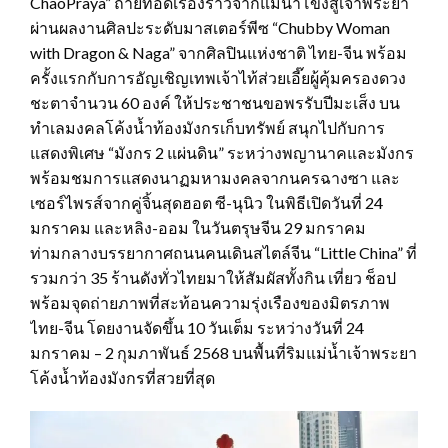
ChaoPraya” ถ่ายทอดเรื่องราวจากแม่น้ำโขงสู่เจ้าพระยา
ผ่านผลงานศิลปะระดับมาสเตอร์พีซ “Chubby Woman
with Dragon & Naga” จากศิลปินแห่งชาติ ไทย-จีน พร้อม
ครั้งแรกกับการอัญเชิญเทพเจ้าไท้ส่วยเอี๊ยผู้คุ้มครองดวง
ชะตาจำนวน 60 องค์ ให้ประชาชนขอพรรับปีมะเส็ง บน
ทำเลมงคลโค้งน้ำท้องมังกรเก็บทรัพย์ สนุกไปกับการ
แสดงพิเศษ “มังกร 2 แผ่นดิน” ระหว่างพญานาคและมังกร
พร้อมชมการแสดงนาฏมหามงคลจากนครฉางซา และ
เซอร์ไพรส์จากคู่จิ้นสุดฮอต ซี-นุนิว ในพิธีเปิดวันที่ 24
มกราคม และหลิง-ออม ในวันตรุษจีน 29 มกราคม
ท่ามกลางบรรยากาศถนนคนเดินสไตล์จีน “Little China” ที่
รวมกว่า 35 ร้านดังทั่วไทยมาให้สัมผัสทั้งกิน เที่ยว ช็อป
พร้อมจุดถ่ายภาพที่สะท้อนความรุ่งเรืองของมิตรภาพ
ไทย-จีน โดยงานจัดขึ้น 10 วันเต็ม ระหว่างวันที่ 24
มกราคม – 2 กุมภาพันธ์ 2568 บนพื้นที่ริมแม่น้ำเจ้าพระยา
โค้งน้ำท้องมังกรที่สวยที่สุด