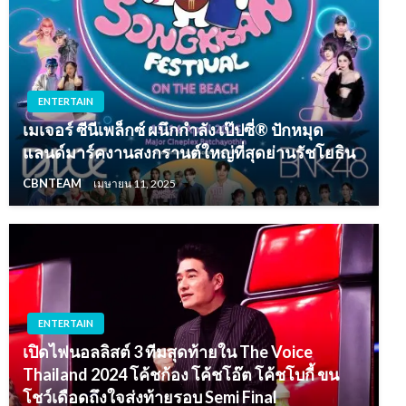
ENTERTAIN
เมเจอร์ ซีนีเพล็กซ์ ผนึกกำลัง เป๊ปซี่® ปักหมุด
แลนด์มาร์คงานสงกรานต์ใหญ่ที่สุดย่านรัชโยธิน
CBNTEAM
เมษายน 11, 2025
ENTERTAIN
เปิดไฟนอลลิสต์ 3 ทีมสุดท้ายใน The Voice
Thailand 2024 โค้ชก้อง โค้ชโอ๊ต โค้ชโบกี้ ขน
โชว์เดือดถึงใจส่งท้ายรอบ Semi Final