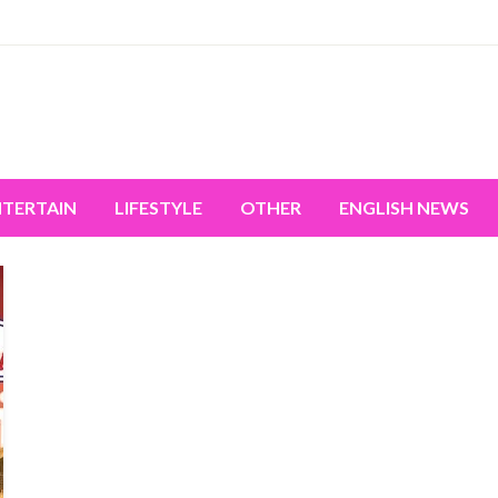
miss the world's movement.
NTERTAIN
LIFESTYLE
OTHER
ENGLISH NEWS