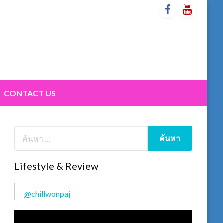
CONTACT US
Lifestyle & Review
@chillwonpai