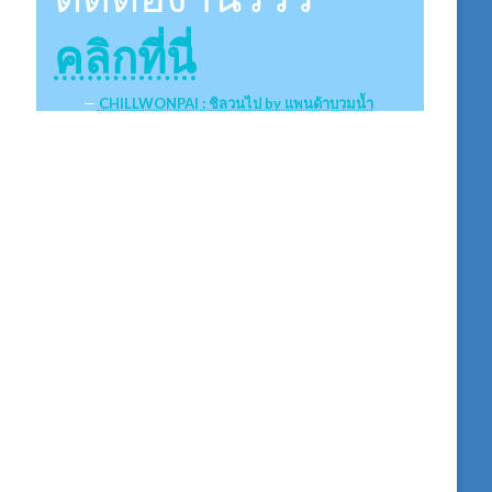
คลิกที่นี่
CHILLWONPAI : ชิลวนไป by แพนด้าบวมน้ำ