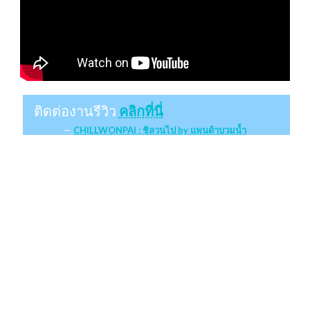
ติดต่องานรีวิว
คลิกที่นี่
CHILLWONPAI : ชิลวนไป by แพนด้าบวมน้ำ