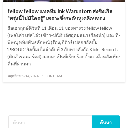
fellow fellow แทคทีม Ink Waruntorn ส่งซิงเกิล
“พรุ่งนี้ไม่มีใครรู้” เพราะซึ้งระดับหูเคลือบทอง
ถือเอาฤกษ์ดีวันที่ 11 เดือน 11 ของทางวง fellow fellow
(เฟลโล่ว เฟลโล่ว) ข้าว-ปณิธิ เลิศอุดมธนา (ร้องนำ) และ ที-
พิษณุ หทัยพันธลักษณ์ (ร้อง, กีต้าร์) ปล่อยอัลบั้ม
‘PROUD’ อัลบั้มเต็มลำดับที่ 3 กับทางสังกัด Kicks Records
(คิกส์ เรคคอร์ดส) ออกมาเป็นที่เรียบร้อยตั้งแต่เมื่อหลังเที่ยง
คืนที่ผ่านมา
Posted
พฤศจิกายน 14, 2024
CBNTEAM
on