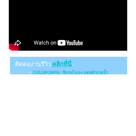
ติดต่องานรีวิว
คลิกที่นี่
CHILLWONPAI : ชิลวนไป by แพนด้าบวมน้ำ