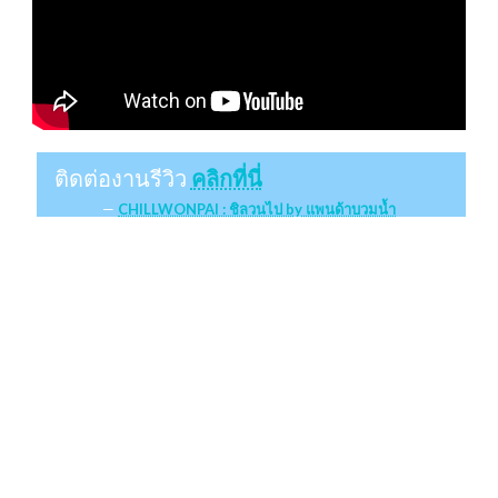
ติดต่องานรีวิว
คลิกที่นี่
CHILLWONPAI : ชิลวนไป by แพนด้าบวมน้ำ